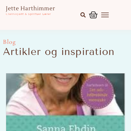
Gå
Kurv
Jette Harthimmer
til
Clairvoyant & Spirituel Lærer
indholdet
Blog
Artikler og inspiration