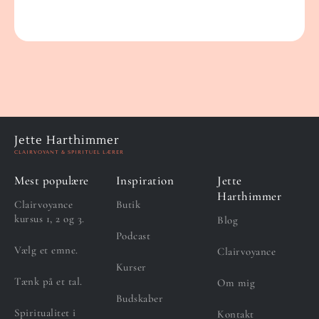
Jette Harthimmer
CLAIRVOYANT & SPIRITUEL LÆRER
Mest populære
Inspiration
Jette
Harthimmer
Clairvoyance
Butik
kursus 1, 2 og 3.
Blog
Podcast
Vælg et emne.
Clairvoyance
Kurser
Tænk på et tal.
Om mig
Budskaber
Spiritualitet i
Kontakt