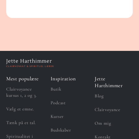
Jette Harthimmer
CLAIRVOYANT & SPIRITUEL LÆRER
Mest populære
Inspiration
Jette
Harthimmer
Clairvoyance
Butik
kursus 1, 2 og 3.
Blog
Podcast
Vælg et emne.
Clairvoyance
Kurser
Tænk på et tal.
Om mig
Budskaber
Spiritualitet i
Kontakt