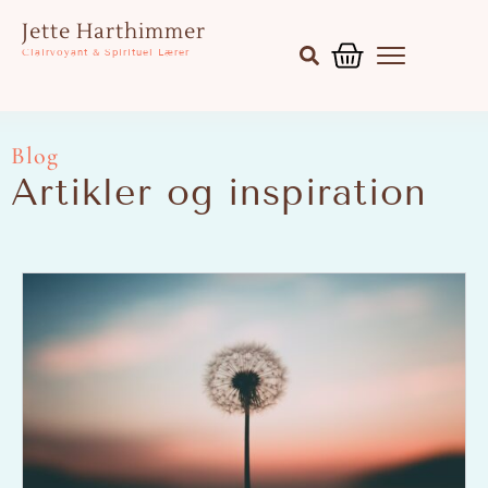
Gå
Kurv
Jette Harthimmer
til
Clairvoyant & Spirituel Lærer
indholdet
Blog
Artikler og inspiration