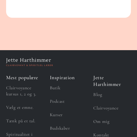
Jette Harthimmer
CLAIRVOYANT & SPIRITUEL LÆRER
Mest populære
Inspiration
Jette
Harthimmer
Clairvoyance
Butik
kursus 1, 2 og 3.
Blog
Podcast
Vælg et emne.
Clairvoyance
Kurser
Tænk på et tal.
Om mig
Budskaber
Spiritualitet i
Kontakt