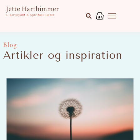
Gå
Kurv
Jette Harthimmer
til
Clairvoyant & Spirituel Lærer
indholdet
Blog
Artikler og inspiration