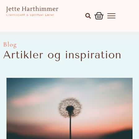
Gå
Kurv
Jette Harthimmer
til
Clairvoyant & Spirituel Lærer
indholdet
Blog
Artikler og inspiration