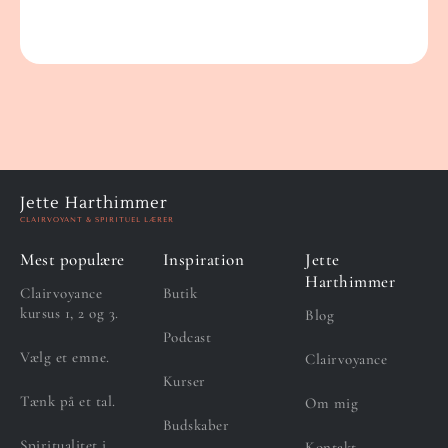
Jette Harthimmer
CLAIRVOYANT & SPIRITUEL LÆRER
Mest populære
Inspiration
Jette
Harthimmer
Clairvoyance
Butik
kursus 1, 2 og 3.
Blog
Podcast
Vælg et emne.
Clairvoyance
Kurser
Tænk på et tal.
Om mig
Budskaber
Spiritualitet i
Kontakt