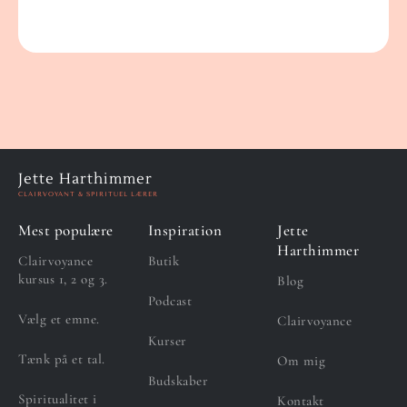
Jette Harthimmer
CLAIRVOYANT & SPIRITUEL LÆRER
Mest populære
Inspiration
Jette
Harthimmer
Clairvoyance
Butik
kursus 1, 2 og 3.
Blog
Podcast
Vælg et emne.
Clairvoyance
Kurser
Tænk på et tal.
Om mig
Budskaber
Spiritualitet i
Kontakt