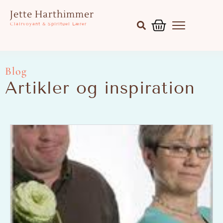
Gå
Kurv
Jette Harthimmer
til
Clairvoyant & Spirituel Lærer
indholdet
Blog
Artikler og inspiration