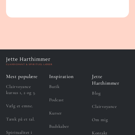
Jette Harthimmer
CLAIRVOYANT & SPIRITUEL LÆRER
Mest populære
Inspiration
Jette
Harthimmer
Clairvoyance
Butik
kursus 1, 2 og 3.
Blog
Podcast
Vælg et emne.
Clairvoyance
Kurser
Tænk på et tal.
Om mig
Budskaber
Spiritualitet i
Kontakt