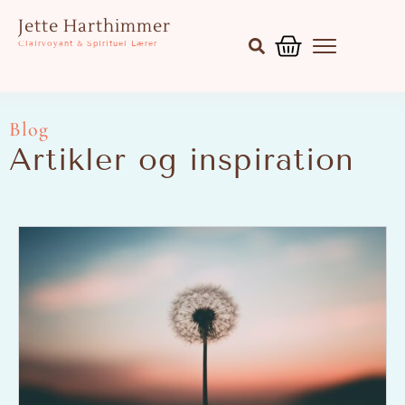
Gå
Kurv
Jette Harthimmer
til
Clairvoyant & Spirituel Lærer
indholdet
Blog
Artikler og inspiration