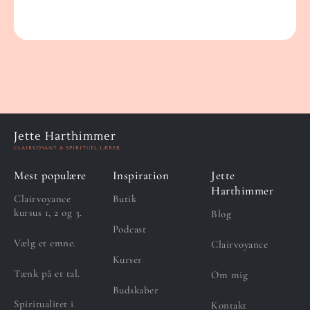
Jette Harthimmer
CLAIRVOYANT & SPIRITUEL LÆRER
Mest populære
Inspiration
Jette
Harthimmer
Clairvoyance
Butik
kursus 1, 2 og 3.
Blog
Podcast
Vælg et emne.
Clairvoyance
Kurser
Tænk på et tal.
Om mig
Budskaber
Spiritualitet i
Kontakt