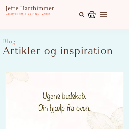
Gå
Kurv
Jette Harthimmer
til
Clairvoyant & Spirituel Lærer
indholdet
Blog
Artikler og inspiration