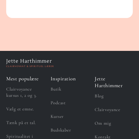
Jette Harthimmer
CLAIRVOYANT & SPIRITUEL LÆRER
Mest populære
Inspiration
Jette
Harthimmer
Clairvoyance
Butik
kursus 1, 2 og 3.
Blog
Podcast
Vælg et emne.
Clairvoyance
Kurser
Tænk på et tal.
Om mig
Budskaber
Spiritualitet i
Kontakt