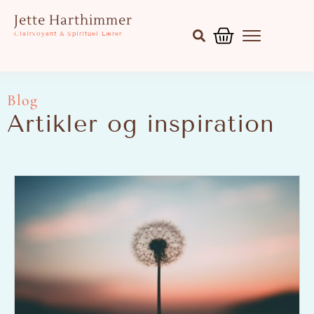
Gå
Kurv
Jette Harthimmer
til
Clairvoyant & Spirituel Lærer
indholdet
Blog
Artikler og inspiration