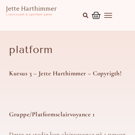
Gå
Kurv
Jette Harthimmer
til
Clairvoyant & Spirituel Lærer
indholdet
platform
Kursus 3 – Jette Harthimmer – Copyrigth!
Gruppe/Platformsclairvoyance 1
Dette er stadig kun clairvoyance på 1 person