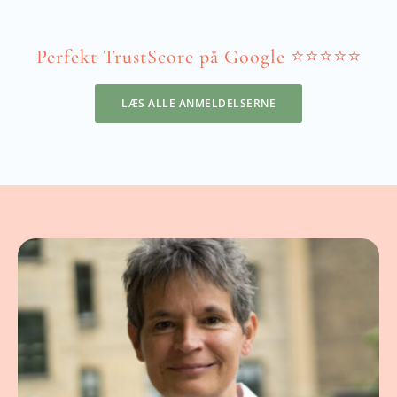
Perfekt TrustScore på Google ⭐️⭐️⭐️⭐️⭐️
LÆS ALLE ANMELDELSERNE