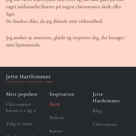
taget uddannelse/kurser på nogen clairvoyance skole eller
lign.
De fandtes ikke, da jeg åbnede min virksomhed.
Jeg ønsker at motivere, glæde og inspirere dig, der besøger
min hjemmeside.
Jette Harthimmer
CLAIRVOYANT & SPIRITUEL LÆRER
Mest populære
Inspiration
Jette
Harthimmer
Clairvoyance
Butik
kursus 1, 2 og 3.
Blog
Podcast
Vælg et emne.
Clairvoyance
Kurser