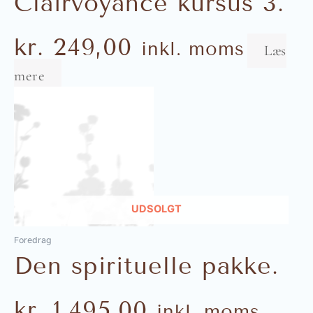
Clairvoyance kursus 3.
kr.
249,00
inkl. moms
Læs
mere
UDSOLGT
Foredrag
Den spirituelle pakke.
kr.
1.495,00
inkl. moms