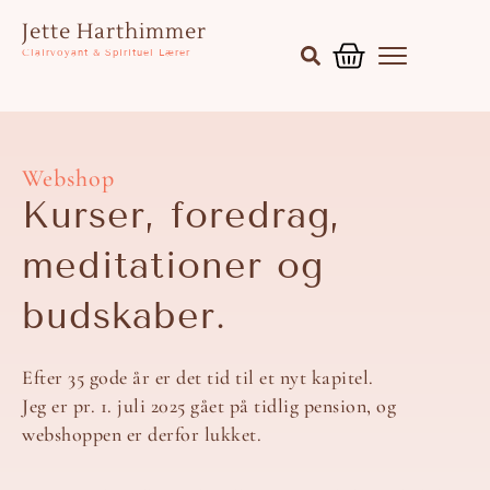
Gå
Kurv
Jette Harthimmer
til
Clairvoyant & Spirituel Lærer
indholdet
Webshop
Kurser, foredrag,
meditationer og
budskaber.
Efter 35 gode år er det tid til et nyt kapitel.
Jeg er pr. 1. juli 2025 gået på tidlig pension, og
webshoppen er derfor lukket.