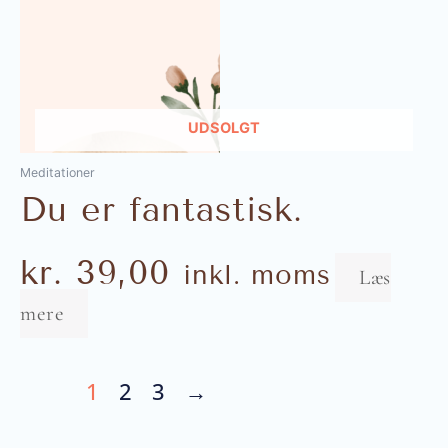
UDSOLGT
Meditationer
Du er fantastisk.
kr.
39,00
inkl. moms
Læs
mere
1
2
3
→