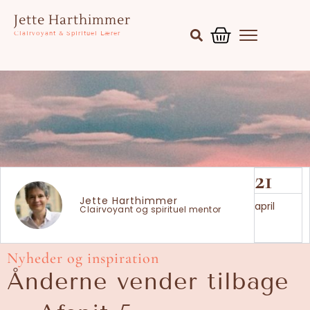
Gå
Kurv
Jette Harthimmer
til
Clairvoyant & Spirituel Lærer
indholdet
21
Jette Harthimmer
april
Clairvoyant og spirituel mentor
Nyheder og inspiration
Ånderne vender tilbage