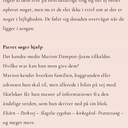
Ingen af dem tror på overnaturlige ting og har ej heller
oplevet noget, men nu er de slet ikke i tvivl om at der er
noget i lejligheden. De føler sig desuden overvåget når de
ligger i sengen.
Parret søger hjælp
Det kendte medie Marion Dampier-Jeans tilkaldes.
Hvilke svar kan hun mon give dem?
Marion kender hverken familien, baggrunden eller
adressen hun skal til, men allerede i bilen på vej mod
Skælskør får hun masser af informationer fra den
åndelige verden, som hun skriver ned på sin blok.
Eltårn – Parkvej – Slagelse sygehus – kirkegård- Præstevang
–
og meget mere.