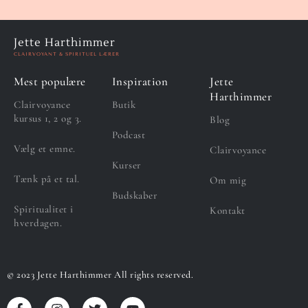
Jette Harthimmer
CLAIRVOYANT & SPIRITUEL LÆRER
Mest populære
Inspiration
Jette
Harthimmer
Clairvoyance
Butik
kursus 1, 2 og 3.
Blog
Podcast
Vælg et emne.
Clairvoyance
Kurser
Tænk på et tal.
Om mig
Budskaber
Spiritualitet i
Kontakt
hverdagen.
© 2023 Jette Harthimmer All rights reserved.
F
I
T
Y