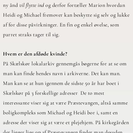
ny ånd
vil flytte ind
og derfor fortæller Marion hvordan
Heidi og Michael fremover kan beskytte sig selv og lukke
af for disse påvirkninger. En fin og enkel øvelse, som
parret straks tager til sig.
Hvem er den afdøde kvinde?
På Skælskør lokalarkiv gennemgås bøgerne for at se om
man kan finde hendes navn i arkiverne. Det kan man.
Man kan se at hun igennem de sidste 50 år har boet i
Skælskør på 3 forskellige adresser De to mest
interessante viser sig at være Præstevangen, altså samme
boligkompleks som Michael og Heidi bor i, samt en
adresse der viser sig at være et plejehjem. På kirkegården
der ligger lige op af Præstevangen finder man desuden