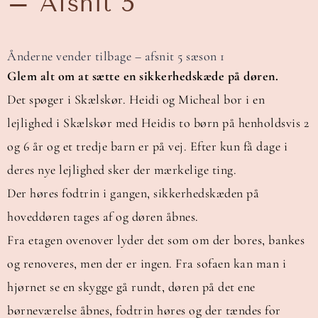
– Afsnit 5
Ånderne vender tilbage – afsnit 5 sæson 1
Glem alt om at sætte en sikkerhedskæde på døren.
Det spøger i Skælskør. Heidi og Micheal bor i en
lejlighed i Skælskør med Heidis to børn på henholdsvis 2
og 6 år og et tredje barn er på vej. Efter kun få dage i
deres nye lejlighed sker der mærkelige ting.
Der høres fodtrin i gangen, sikkerhedskæden på
hoveddøren tages af og døren åbnes.
Fra etagen ovenover lyder det som om der bores, bankes
og renoveres, men der er ingen. Fra sofaen kan man i
hjørnet se en skygge gå rundt, døren på det ene
børneværelse åbnes, fodtrin høres og der tændes for