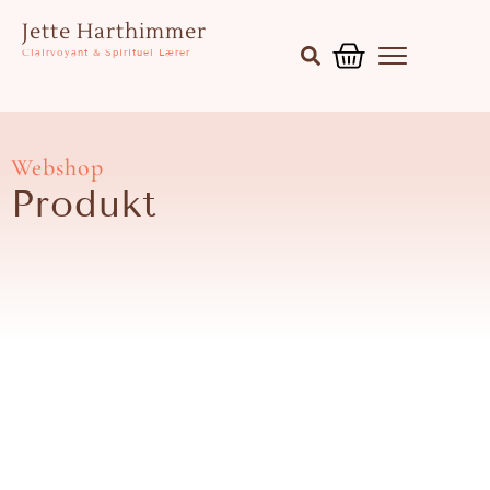
Gå
Kurv
Jette Harthimmer
til
Clairvoyant & Spirituel Lærer
indholdet
Webshop
Produkt