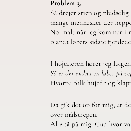
Problem 3.
Så drejer stien og pludseli
mange mennesker der hepper
Normalt når jeg kommer i må
blandt løbets sidste fjerdede
I højtaleren hører jeg følgen
Så er der endnu en løber på vej
Hvorpå folk hujede og klap
Da gik det op for mig, at de
over målstregen.
Alle så på mig. Gud hvor va