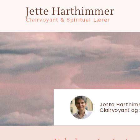
Gå
Jette Harthimmer
til
Clairvoyant & Spirituel Lærer
indholdet
Jette Harthi
Clairvoyant og 