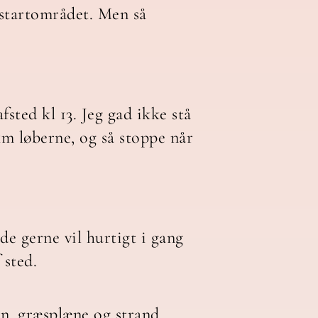
 startområdet. Men så
fsted kl 13. Jeg gad ikke stå
km løberne, og så stoppe når
de gerne vil hurtigt i gang
 sted.
ten, græsplæne og strand.