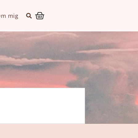
Kurv
m mig