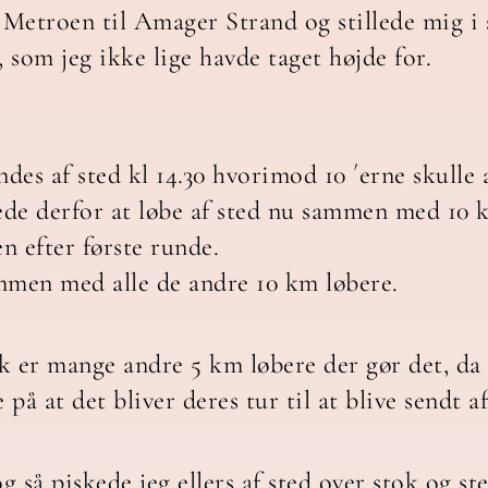
g Metroen til Amager Strand og stillede mig i
 som jeg ikke lige havde taget højde for.
des af sted kl 14.30 hvorimod 10 ´erne skulle a
tede derfor at løbe af sted nu sammen med 10 
en efter første runde.
mmen med alle de andre 10 km løbere.
k er mange andre 5 km løbere der gør det, da 
 på at det bliver deres tur til at blive sendt af
og så piskede jeg ellers af sted over stok og s