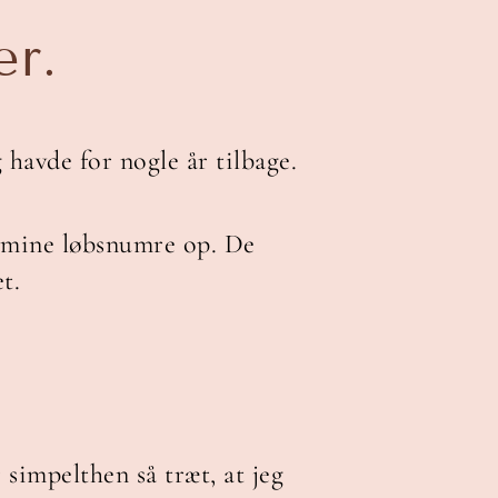
er.
 havde for nogle år tilbage.
 mine løbsnumre op. De
t.
 simpelthen så træt, at jeg