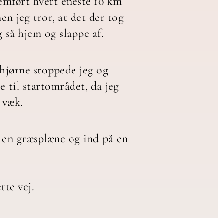
nemført hvert eneste 10 km
en jeg tror, at det der tog
g så hjem og slappe af.
t hjørne stoppede jeg og
 til startområdet, da jeg
 væk.
r en græsplæne og ind på en
tte vej.