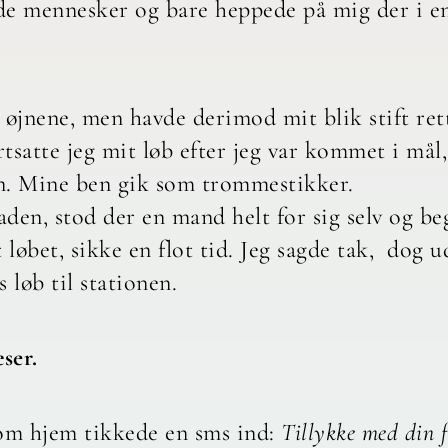
ede mennesker og bare heppede på mig der i 
i øjnene, men havde derimod mit blik stift re
rtsatte jeg mit løb efter jeg var kommet i mål
n. Mine ben gik som trommestikker.
gaden, stod der en mand helt for sig selv og 
t løbet, sikke en flot tid. Jeg sagde tak, dog 
 løb til stationen.
ser.
om hjem tikkede en sms ind:
Tillykke med din f