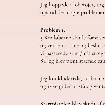
Jeg hoppede i løbetøjet, to
opstod der nogle problemer,
Problem 1.
5 Km løberne skulle først sen
og vente 1,5 time og beslut
vi passerede start/mål streg
Så jeg blev pænt stående sa
Jeg konkluderede, at der no
og ikke gider at stå og vente
Startpistolen blev skudt af 