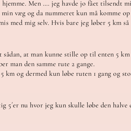
e hjemme. Men …. jeg havde jo fået tilsendt m
på min væg og da nummeret kun må komme op 
mis med mig selv. Hvis bare jeg løber 5 km så 
t sådan, at man kunne stille op til enten 5 km
løber man den samme rute 2 gange.
e 5 km og dermed kun løbe ruten 1 gang og sto
ig 5´er nu hvor jeg kun skulle løbe den halve d