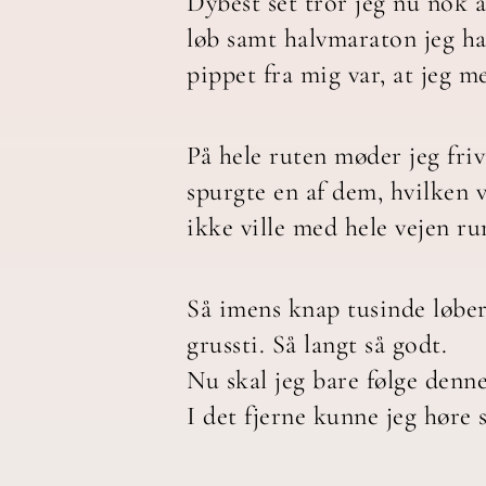
Dybest set tror jeg nu nok a
løb samt halvmaraton jeg har
pippet fra mig var, at jeg m
På hele ruten møder jeg frivi
spurgte en af dem, hvilken v
ikke ville med hele vejen ru
Så imens knap tusinde løber
grussti. Så langt så godt.
Nu skal jeg bare følge denne 
I det fjerne kunne jeg høre 