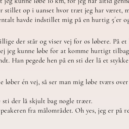
t jeg kunne løbe 10 km, for jeg har altid gen
 stillet op i uanset hvor træt jeg har været, m
entalt havde indstillet mig på en hurtig 5´er o
llige der står og viser vej for os løbere. På e
ej jeg kunne løbe for at komme hurtigt tilbage
ndt. Han pegede hen på en sti der lå et stykke
e løber én vej, så ser man mig løbe tværs ove
sti der lå skjult bag nogle træer.
speakeren fra målområdet. Oh yes, jeg er på re