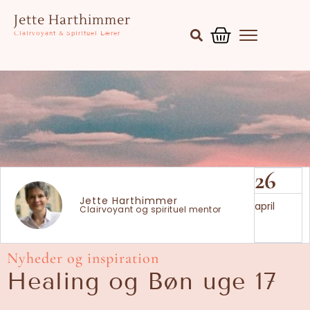
Gå
Kurv
Jette Harthimmer
til
Clairvoyant & Spirituel Lærer
indholdet
26
Jette Harthimmer
april
Clairvoyant og spirituel mentor
Nyheder og inspiration
Healing og Bøn uge 17