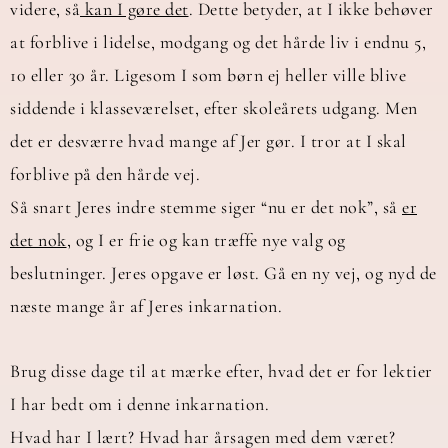
videre, så
kan I gøre det
. Dette betyder, at I ikke behøver
at forblive i lidelse, modgang og det hårde liv i endnu 5,
10 eller 30 år. Ligesom I som børn ej heller ville blive
siddende i klasseværelset, efter skoleårets udgang. Men
det er desværre hvad mange af Jer gør. I tror at I skal
forblive på den hårde vej.
Så snart Jeres indre stemme siger “nu er det nok”, så
er
det nok
, og I er frie og kan træffe nye valg og
beslutninger. Jeres opgave er løst. Gå en ny vej, og nyd de
næste mange år af Jeres inkarnation.
Brug disse dage til at mærke efter, hvad det er for lektier
I har bedt om i denne inkarnation.
Hvad har I lært? Hvad har årsagen med dem været?