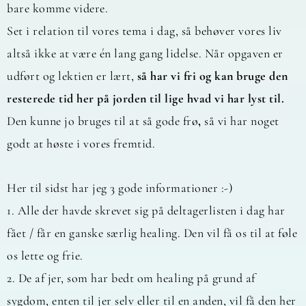
bare komme videre.
Set i relation til vores tema i dag, så behøver vores liv
altså ikke at være én lang gang lidelse. Når opgaven er
udført og lektien er lært,
så har vi fri og kan bruge den
resterede tid her på jorden til lige hvad vi har lyst til.
Den kunne jo bruges til at så gode frø
,
så vi har noget
godt at høste i vores fremtid.
Her til sidst har jeg 3 gode informationer :-)
1. Alle der havde skrevet sig på deltagerlisten i dag har
fået / får en ganske særlig healing. Den vil få os til at føle
os lette og frie.
2. De af jer, som har bedt om healing på grund af
sygdom, enten til jer selv eller til en anden, vil få den her