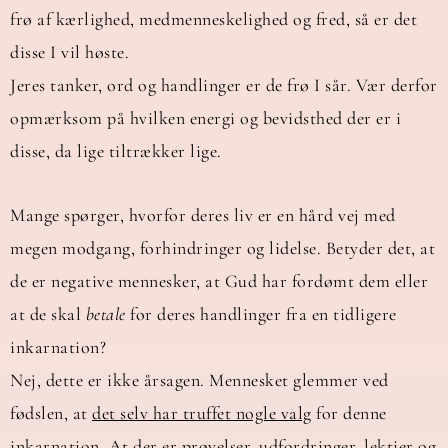
frø af kærlighed, medmenneskelighed og fred, så er det
disse I vil høste.
Jeres tanker, ord og handlinger er de frø I sår. Vær derfor
opmærksom på hvilken energi og bevidsthed der er i
disse, da lige tiltrækker lige.
Mange spørger, hvorfor deres liv er en hård vej med
megen modgang, forhindringer og lidelse. Betyder det, at
de er negative mennesker, at Gud har fordømt dem eller
at de skal
betale
for deres handlinger fra en tidligere
inkarnation?
Nej, dette er ikke årsagen. Mennesket glemmer ved
fødslen, at
det selv har truffet nogle valg
for denne
inkarnation. At der er prøvelser, udfordringer, lektier og