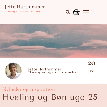
Gå
Kurv
Jette Harthimmer
til
Clairvoyant & Spirituel Lærer
indholdet
20
Jette Harthimmer
juni
Clairvoyant og spirituel mentor
Nyheder og inspiration
Healing og Bøn uge 25