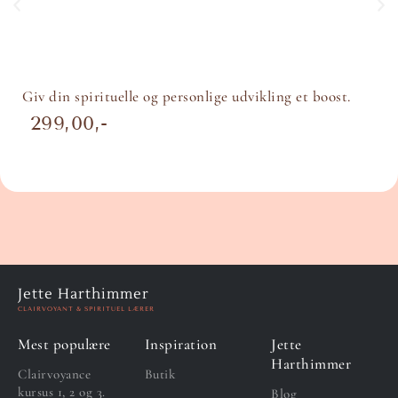
Giv din spirituelle og personlige udvikling et boost.
299,00
Jette Harthimmer
CLAIRVOYANT & SPIRITUEL LÆRER
Mest populære
Inspiration
Jette
Harthimmer
Clairvoyance
Butik
kursus 1, 2 og 3.
Blog