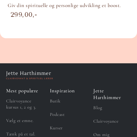
Giv din spirituelle og personlige udvikling et boost.
299,00
Jette Harthimmer
CLAIRVOYANT & SPIRITUEL LÆRER
Mest populære
Inspiration
Jette
Harthimmer
Clairvoyance
Butik
kursus 1, 2 og 3.
Blog
Podcast
Vælg et emne.
Clairvoyance
Kurser
Tænk på et tal.
Om mig