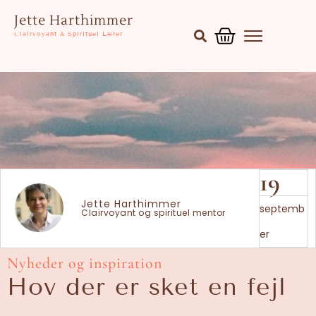
Gå
Kurv
Jette Harthimmer
til
Clairvoyant & Spirituel Lærer
indholdet
19
Jette Harthimmer
septemb
Clairvoyant og spirituel mentor
er
Nyheder og inspiration
Hov der er sket en fejl