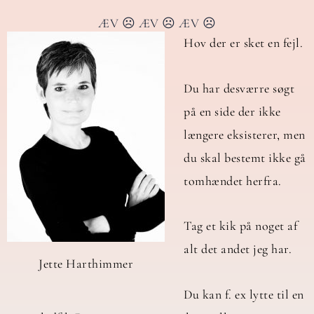
ÆV ☹️ ÆV ☹️ ÆV ☹️
Hov der er sket en fejl.
Du har desværre søgt
på en side der ikke
længere eksisterer, men
du skal bestemt ikke gå
tomhændet herfra.
Tag et kik på noget af
alt det andet jeg har.
Jette Harthimmer
Du kan f. ex lytte til en