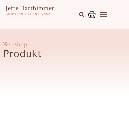
Gå
Kurv
Jette Harthimmer
til
Clairvoyant & Spirituel Lærer
indholdet
Webshop
Produkt