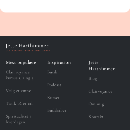
Jette Harthimmer
CLAIRVOYANT & SPIRITUEL LÆRER
Mest populære
Inspiration
Jette
Harthimmer
Clairvoyance
Butik
kursus 1, 2 og 3.
Blog
Podcast
Vælg et emne.
Clairvoyance
Kurser
Tænk på et tal.
Om mig
Budskaber
Spiritualitet i
Kontakt
hverdagen.