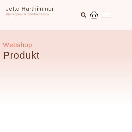
Gå
Kurv
Jette Harthimmer
til
Clairvoyant & Spirituel Lærer
indholdet
Webshop
Produkt