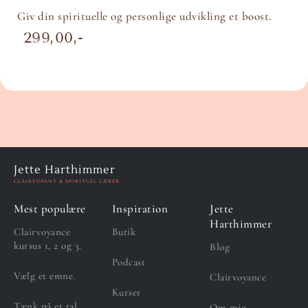
Giv din spirituelle og personlige udvikling et boost.
299,00
Jette Harthimmer
CLAIRVOYANT & SPIRITUEL LÆRER
Mest populære
Inspiration
Jette
Harthimmer
Clairvoyance
Butik
kursus 1, 2 og 3.
Blog
Podcast
Vælg et emne.
Clairvoyance
Kurser
Tænk på et tal.
Om mig