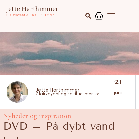
Gå
Kurv
Jette Harthimmer
til
Clairvoyant & Spirituel Lærer
indholdet
21
Jette Harthimmer
juni
Clairvoyant og spirituel mentor
Nyheder og inspiration
DVD – På dybt vand