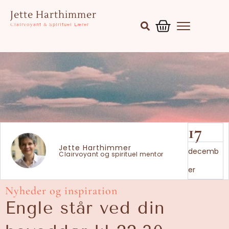
Gå
Kurv
Jette Harthimmer
til
Clairvoyant & Spirituel Lærer
indholdet
17
Jette Harthimmer
decemb
Clairvoyant og spirituel mentor
er
Nyheder og inspiration
Engle står ved din