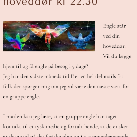
hoveddør kl 22.30
Engle står
ved din
hoveddør.
Vil du lægge
hjem til og få engle på besøg i 5 dage?
Jeg har den sidste måneds tid fået en hel del mails fra
folk der spørger mig om jeg vil være den næste vært for
en gruppe engle.
I mailen kan jeg læse, at en gruppe engle har taget
kontakt til et tysk medie og fortalt hende, at de ønsker
at drage ud på det fysiske plan og i 5 sammenhængende