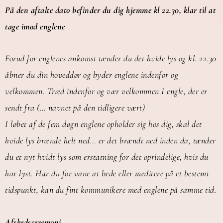
På den aftalte dato befinder du dig hjemme kl 22.30, klar til at
tage imod englene
Forud for englenes ankomst tænder du det hvide lys og kl. 22.30
åbner du din hoveddør og byder englene indenfor og
velkommen.
Træd indenfor og vær velkommen I engle, der er
sendt fra (… navnet på den tidligere vært)
I løbet af de fem døgn englene opholder sig hos dig, skal det
hvide lys brænde helt ned… er det brændt ned inden da, tænder
du et nyt hvidt lys som erstatning for det oprindelige, hvis du
har lyst.
Har du for vane at bede eller meditere på et bestemt
tidspunkt, kan du fint kommunikere med englene på samme tid.
Afskedsceremoni