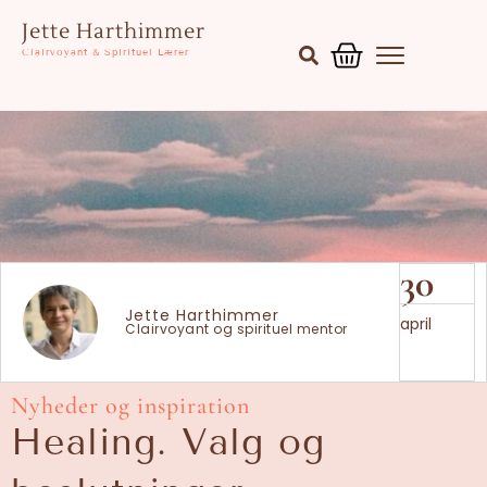
Gå
Kurv
Jette Harthimmer
til
Clairvoyant & Spirituel Lærer
indholdet
30
Jette Harthimmer
april
Clairvoyant og spirituel mentor
Nyheder og inspiration
Healing. Valg og