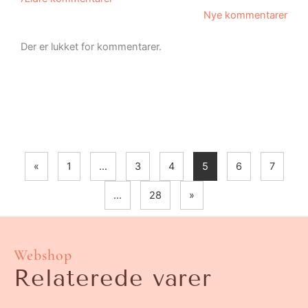
Nye kommentarer
Der er lukket for kommentarer.
«
1
…
3
4
5
6
7
…
28
»
Webshop
Relaterede varer