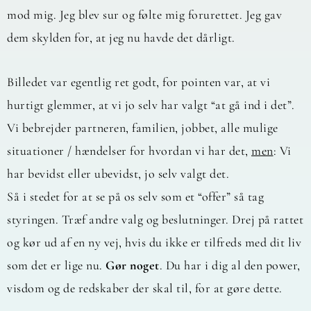
mod mig. Jeg blev sur og følte mig forurettet. Jeg gav
dem skylden for, at jeg nu havde det dårligt.
Billedet var egentlig ret godt, for pointen var, at vi
hurtigt glemmer, at vi jo selv har valgt “at gå ind i det”.
Vi bebrejder partneren, familien, jobbet, alle mulige
situationer / hændelser for hvordan vi har det,
men
: Vi
har bevidst eller ubevidst, jo selv valgt det.
Så i stedet for at se på os selv som et “offer” så tag
styringen. Træf andre valg og beslutninger. Drej på rattet
og kør ud af en ny vej, hvis du ikke er tilfreds med dit liv
som det er lige nu.
Gør noget
. Du har i dig al den power,
visdom og de redskaber der skal til, for at gøre dette.