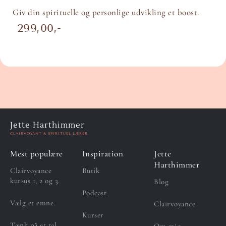
Giv din spirituelle og personlige udvikling et boost.
299,00
Jette Harthimmer
CLAIRVOYANT & SPIRITUEL LÆRER
Mest populære
Inspiration
Jette
Harthimmer
Clairvoyance
Butik
kursus 1, 2 og 3.
Blog
Podcast
Vælg et emne.
Clairvoyance
Kurser
Tænk på et tal.