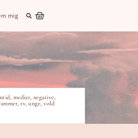
Kurv
m mig
mtid
,
medier
,
negative
,
rammer
,
tv
,
unge
,
vold