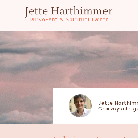
Gå
Jette Harthimmer
til
Clairvoyant & Spirituel Lærer
indholdet
Jette Harthi
Clairvoyant og 