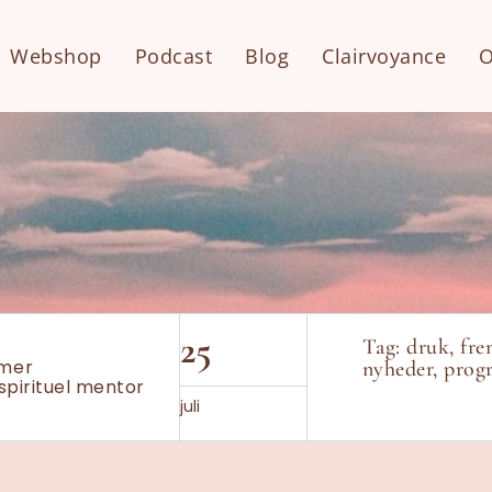
Webshop
Podcast
Blog
Clairvoyance
O
25
Tag:
druk
,
fre
mmer
nyheder
,
prog
spirituel mentor
juli