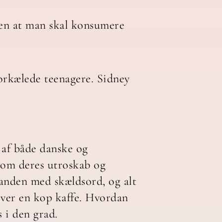
uden at man skal konsumere
orkælede teenagere. Sidney
 af både danske og
e om deres utroskab og
anden med skældsord, og alt
 over en kop kaffe. Hvordan
 i den grad.