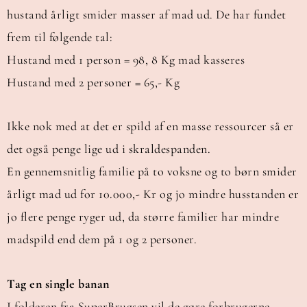
hustand årligt smider masser af mad ud. De har fundet
frem til følgende tal:
Hustand med 1 person = 98, 8 Kg mad kasseres
Hustand med 2 personer = 65,- Kg
Ikke nok med at det er spild af en masse ressourcer så er
det også penge lige ud i skraldespanden.
En gennemsnitlig familie på to voksne og to børn smider
årligt mad ud for 10.000,- Kr og jo mindre husstanden er
jo flere penge ryger ud, da større familier har mindre
madspild end dem på 1 og 2 personer.
Tag en single banan
I folderen fra SuperBrugsen vil de gøre forbrugerne