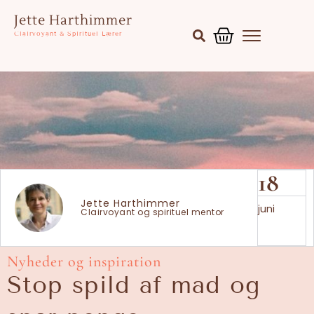
Gå
Kurv
Jette Harthimmer
til
Clairvoyant & Spirituel Lærer
indholdet
18
Jette Harthimmer
juni
Clairvoyant og spirituel mentor
Nyheder og inspiration
Stop spild af mad og