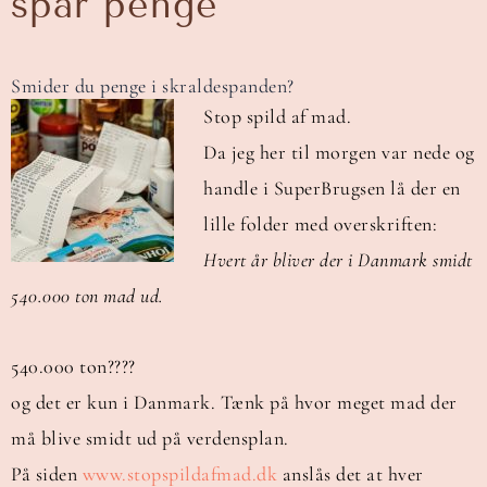
spar penge
Smider du penge i skraldespanden?
Stop spild af mad.
Da jeg her til morgen var nede og
handle i SuperBrugsen lå der en
lille folder med overskriften:
Hvert år bliver der i Danmark smidt
540.000 ton mad ud.
540.000 ton????
og det er kun i Danmark. Tænk på hvor meget mad der
må blive smidt ud på verdensplan.
På siden
www.stopspildafmad.dk
anslås det at hver