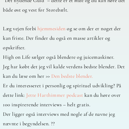
“Det flydende Guld” – dette er et
must
og du kan høre det
både øst og vest for Storebælt.
Læg vejen forbi
hjemmesiden
og se om der er noget der
kan friste. Der finder du også en masse artikler og
opskrifter.
High on Life sælger også blendere og juicemaskiner.
Jeg har købt det jeg vil kalde verdens bedste blender. Det
kan du læse om her >>
Den bedste blender.
Er du interesseret i personlig og spirituel udvikling? På
dette link:
Jette Harthimmer podcast
kan du høre over
100 inspirerende interviews – helt gratis.
Der ligger også interviews med nogle af de navne jeg
nævnte i begyndelsen. ??