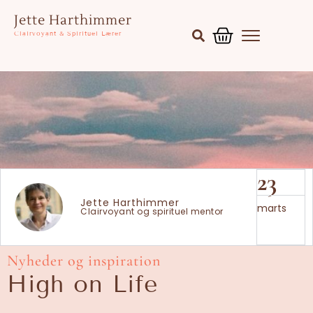
Gå
Kurv
Jette Harthimmer
til
Clairvoyant & Spirituel Lærer
indholdet
23
Jette Harthimmer
marts
Clairvoyant og spirituel mentor
Nyheder og inspiration
High on Life