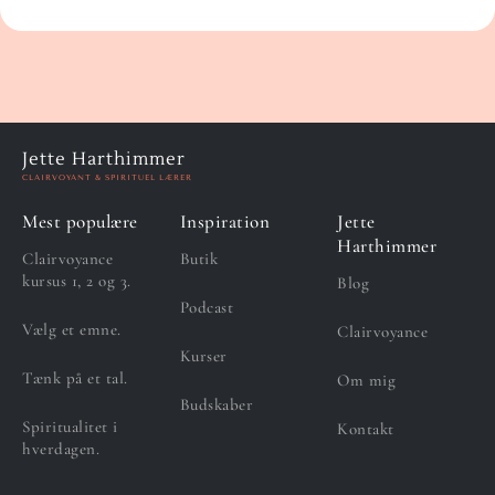
Jette Harthimmer
CLAIRVOYANT & SPIRITUEL LÆRER
Mest populære
Inspiration
Jette
Harthimmer
Clairvoyance
Butik
kursus 1, 2 og 3.
Blog
Podcast
Vælg et emne.
Clairvoyance
Kurser
Tænk på et tal.
Om mig
Budskaber
Spiritualitet i
Kontakt
hverdagen.