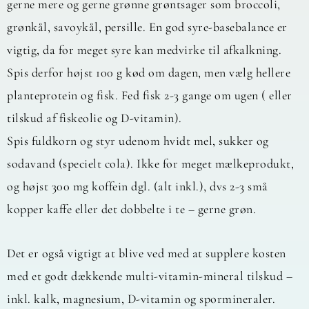
gerne mere og gerne grønne grøntsager som broccoli,
grønkål, savoykål, persille. En god syre-basebalance er
vigtig, da for meget syre kan medvirke til afkalkning.
Spis derfor højst 100 g kød om dagen, men vælg hellere
planteprotein og fisk. Fed fisk 2-3 gange om ugen ( eller
tilskud af fiskeolie og D-vitamin).
Spis fuldkorn og styr udenom hvidt mel, sukker og
sodavand (specielt cola). Ikke for meget mælkeprodukt,
og højst 300 mg koffein dgl. (alt inkl.), dvs 2-3 små
kopper kaffe eller det dobbelte i te – gerne grøn.
Det er også vigtigt at blive ved med at supplere kosten
med et godt dækkende multi-vitamin-mineral tilskud –
inkl. kalk, magnesium, D-vitamin og spormineraler.