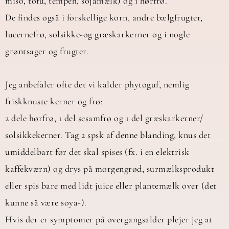
miso, tofu, tempeh, sojamælk) og i hørfrø.
De findes også i forskellige korn, andre bælgfrugter,
lucernefrø, solsikke-og græskarkerner og i nogle
grøntsager og frugter.
Jeg anbefaler ofte det vi kalder phytoguf, nemlig
friskknuste kerner og frø:
2 dele hørfrø, 1 del sesamfrø og 1 del græskarkerner/
solsikkekerner. Tag 2 spsk af denne blanding, knus det
umiddelbart før det skal spises (fx. i en elektrisk
kaffekværn) og drys på morgengrød, surmælksprodukt
eller spis bare med lidt juice eller plantemælk over (det
kunne så være soya-).
Hvis der er symptomer på overgangsalder plejer jeg at