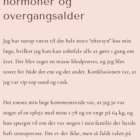
hormoner og
overgangsalder
Jeg har netop været til det helt store “eftersyn” hos min
læge, hvilket jeg kun kan anbefale alle at gøre 1 gang om
året. Der blev taget en masse blodprøver, og jeg blev
testet for både det ene og det andet. Konklusionen var, at
jeg var tip top sund og rask.
Det eneste min læge kommenterede var, at jeg jo var
noget af en splejs med mine 1.78 og en vægt på 64 kg, og
hun spurgte til om der var nogen i min familie der havde
haft osteoporose. Det er der ikke, men så faldt talen på