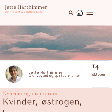
Gå
Kurv
Jette Harthimmer
til
Clairvoyant & Spirituel Lærer
indholdet
14
Jette Harthimmer
oktober
Clairvoyant og spirituel mentor
Nyheder og inspiration
Kvinder, østrogen,