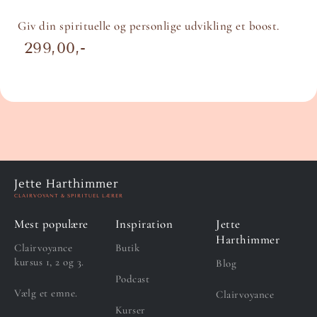
Giv din spirituelle og personlige udvikling et boost.
299,00
Jette Harthimmer
CLAIRVOYANT & SPIRITUEL LÆRER
Mest populære
Inspiration
Jette
Harthimmer
Clairvoyance
Butik
kursus 1, 2 og 3.
Blog
Podcast
Vælg et emne.
Clairvoyance
Kurser