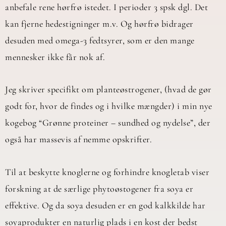
anbefale rene hørfrø istedet. I perioder 3 spsk dgl. Det
kan fjerne hedestigninger m.v. Og hørfrø bidrager
desuden med omega-3 fedtsyrer, som er den mange
mennesker ikke får nok af.
Jeg skriver specifikt om planteøstrogener, (hvad de gør
godt for, hvor de findes og i hvilke mængder) i min nye
kogebog “Grønne proteiner – sundhed og nydelse”, der
også har massevis af nemme opskrifter.
Til at beskytte knoglerne og forhindre knogletab viser
forskning at de særlige phytoøstogener fra soya er
effektive. Og da soya desuden er en god kalkkilde har
soyaprodukter en naturlig plads i en kost der bedst