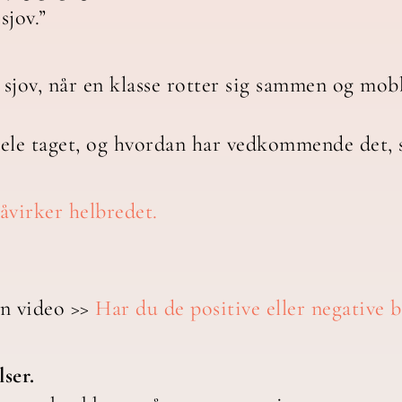
sjov.”
r sjov, når en klasse rotter sig sammen og mo
hele taget, og hvordan har vedkommende det, 
virker helbredet.
in video >>
Har du de positive eller negative b
lser.