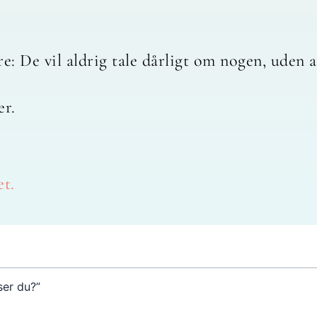
re: De vil aldrig tale dårligt om nogen, uden 
er.
et.
ser du?”