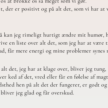
e os at brokke os så meget som vi gør.
et, der er positivt og på alt det, som vi har a
så kan jeg rimeligt hurtigt ændre mit humør, 
ive en liste over alt det, som jeg har at være
glad, får mere energi og mine problemer synes
t det, jeg har at klage over, bliver jeg tung, 
er ked af det, vred eller får en følelse af mag
sthed hen på alt det der fungerer, er godt og s
bliver jeg glad og får overskud.