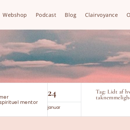
Webshop
Podcast
Blog
Clairvoyance
O
24
Tag:
Lidt af h
mmer
taknemmeligh
spirituel mentor
januar