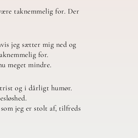
t være taknemmelig for. Der
hvis jeg sætter mig ned og
 taknemmelig for.
 nu meget mindre.
trist og i dårligt humør.
tesløshed.
om jeg er stolt af, tilfreds