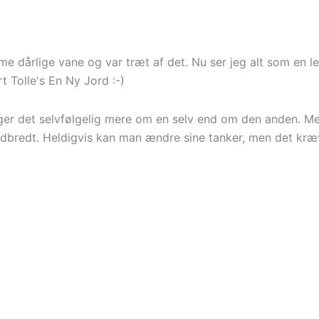
e dårlige vane og var træt af det. Nu ser jeg alt som en lej
t Tolle's En Ny Jord :-)
ger det selvfølgelig mere om en selv end om den anden. Men
 udbredt. Heldigvis kan man ændre sine tanker, men det kræv