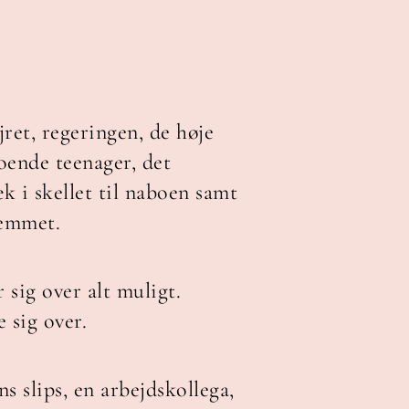
jret, regeringen, de høje
oende teenager, det
k i skellet til naboen samt
jemmet.
 sig over alt muligt.
 sig over.
s slips, en arbejdskollega,