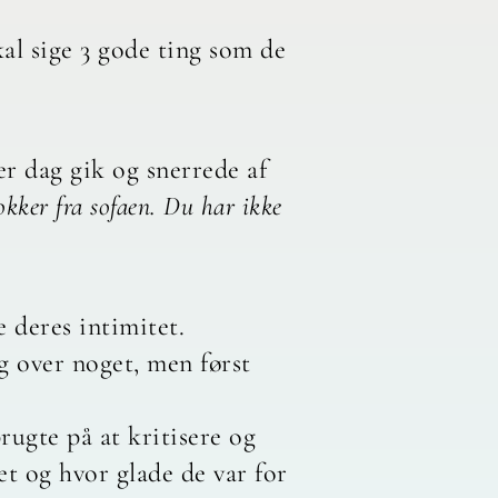
kal sige 3 gode ting som de
er dag gik og snerrede af
okker fra sofaen. Du har ikke
e deres intimitet.
ig over noget, men først
rugte på at kritisere og
et og hvor glade de var for