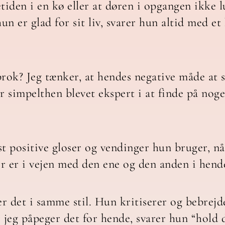
etiden i en kø eller at døren i opgangen ikke lu
n er glad for sit liv, svarer hun altid med et 
brok? Jeg tænker, at hendes negative måde at 
r simpelthen blevet ekspert i at finde på noge
st positive gloser og vendinger hun bruger, nå
der er i vejen med den ene og den anden i hen
 er det i samme stil. Hun kritiserer og bebre
 jeg påpeger det for hende, svarer hun “hold 