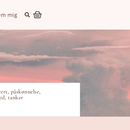
Kurv
m mig
vert
,
påskønnelse
,
ed
,
tanker