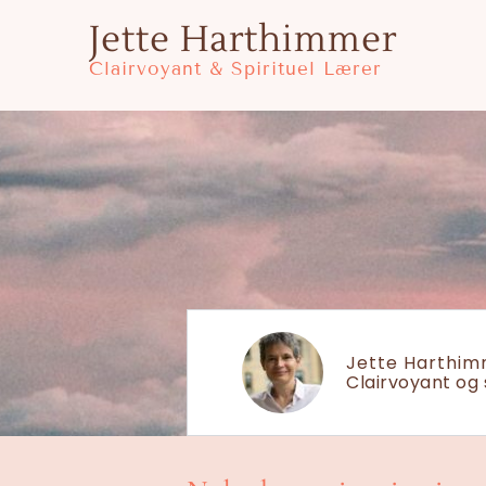
Gå
Jette Harthimmer
til
Clairvoyant & Spirituel Lærer
indholdet
Jette Harthi
Clairvoyant og 