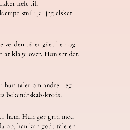
kker helt til.
kæmpe smil: Ja, jeg elsker
se verden på er gået hen og
t at klage over. Hun ser det,
r hun taler om andre. Jeg
des bekendtskabskreds.
jder ham. Hun gør grin med
da op, han kan godt tåle en