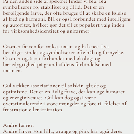
På den anden side af spektret finder vi
blå
. Blå
symboliserer ro, stabilitet og tillid. Det er en
beroligende farve, der ofte bruges til at skabe en følelse
af fred og harmoni. Blå er også forbundet med intelligens
og autoritet, hvilket gør det til et populært valg inden
for virksomhedsidentitet og uniformer.
Grøn
er farven for vækst, natur og balance. Det
beroliger sindet og symboliserer ofte håb og fornyelse.
Grøn er også tæt forbundet med økologi og
bæredygtighed på grund af dens forbindelse med
naturen.
Gul
vækker associationer til solskin, glæde og
optimisme. Det er en livlig farve, der kan øge humøret
og energiniveauet. Gul kan dog også være
overstimulerende i store mængder og føre til følelser af
frustration eller irritation.
Andre farver
.
Andre farver som lilla, orange og pink har også deres