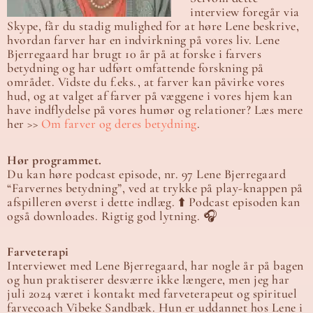
interview foregår via
Skype, får du stadig mulighed for at høre Lene beskrive,
hvordan farver har en indvirkning på vores liv. Lene
Bjerregaard har brugt 10 år på at forske i farvers
betydning og har udført omfattende forskning på
området. Vidste du f.eks., at farver kan påvirke vores
hud, og at valget af farver på væggene i vores hjem kan
have indflydelse på vores humør og relationer? Læs mere
her >>
Om farver og deres betydning
.
Hør programmet.
Du kan høre podcast episode, nr. 97 Lene Bjerregaard
“Farvernes betydning”, ved at trykke på play-knappen på
afspilleren øverst i dette indlæg. ⬆️ Podcast episoden kan
også downloades. Rigtig god lytning. 🎧
Farveterapi
Interviewet med Lene Bjerregaard, har nogle år på bagen
og hun praktiserer desværre ikke længere, men jeg har
juli 2024 været i kontakt med farveterapeut og spirituel
farvecoach Vibeke Sandbæk. Hun er uddannet hos Lene i