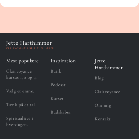
Jette Harthimmer
CLAIRVOYANT & SPIRITUEL LÆRER
Mest populære
Inspiration
Jette
Harthimmer
Clairvoyance
Butik
kursus 1, 2 og 3.
Blog
Podcast
Vælg et emne.
Clairvoyance
Kurser
Tænk på et tal.
Om mig
Budskaber
Spiritualitet i
Kontakt
hverdagen.