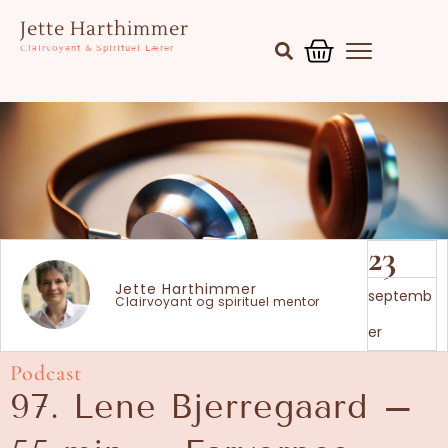
Gå
Kurv
Jette Harthimmer
til
Clairvoyant & Spirituel Lærer
indholdet
23
Jette Harthimmer
septemb
Clairvoyant og spirituel mentor
er
Podcast
97. Lene Bjerregaard –