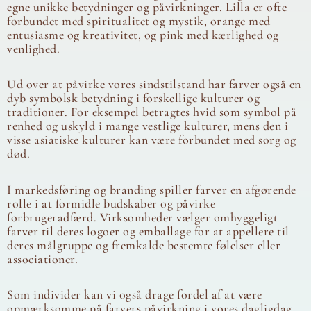
egne unikke betydninger og påvirkninger. Lilla er ofte
forbundet med spiritualitet og mystik, orange med
entusiasme og kreativitet, og pink med kærlighed og
venlighed.
Ud over at påvirke vores sindstilstand har farver også en
dyb symbolsk betydning i forskellige kulturer og
traditioner. For eksempel betragtes hvid som symbol på
renhed og uskyld i mange vestlige kulturer, mens den i
visse asiatiske kulturer kan være forbundet med sorg og
død.
I markedsføring og branding spiller farver en afgørende
rolle i at formidle budskaber og påvirke
forbrugeradfærd. Virksomheder vælger omhyggeligt
farver til deres logoer og emballage for at appellere til
deres målgruppe og fremkalde bestemte følelser eller
associationer.
Som individer kan vi også drage fordel af at være
opmærksomme på farvers påvirkning i vores dagligdag.