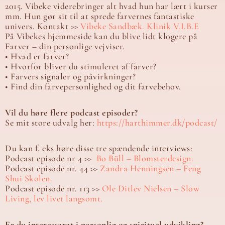
2015. Vibeke viderebringer alt hvad hun har lært i kurser
mm. Hun gør sit til at sprede farvernes fantastiske
univers. Kontakt >>
Vibeke Sandbæk. Klinik V.I.B.E
På Vibekes hjemmeside kan du blive lidt klogere på
Farver – din personlige vejviser.
• Hvad er farver?
• Hvorfor bliver du stimuleret af farver?
• Farvers signaler og påvirkninger?
• Find din farvepersonlighed og dit farvebehov.
Vil du høre flere podcast episoder?
Se mit store udvalg her:
https://harthimmer.dk/podcast/
Du kan f. eks høre disse tre spændende interviews:
Podcast episode nr 4 >>
Bo Büll – Blomsterdesign.
Podcast episode nr. 44 >>
Zandra Henningsen – Feng
Shui Skolen.
Podcast episode nr. 113 >>
Ole Ditlev Nielsen – Slow
Living, lev livet langsomt.
Er du interesseret i personlig og spirituel udvikling?