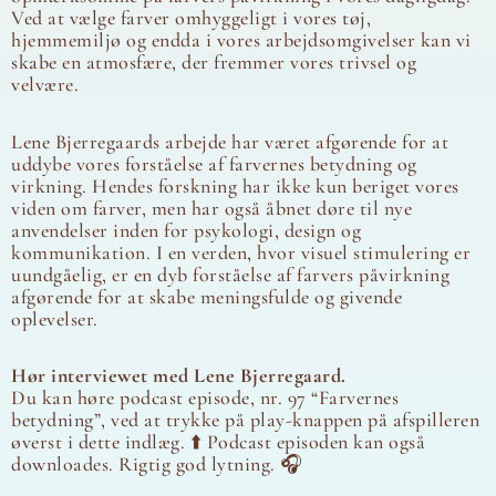
Ved at vælge farver omhyggeligt i vores tøj,
hjemmemiljø og endda i vores arbejdsomgivelser kan vi
skabe en atmosfære, der fremmer vores trivsel og
velvære.
Lene Bjerregaards arbejde har været afgørende for at
uddybe vores forståelse af farvernes betydning og
virkning. Hendes forskning har ikke kun beriget vores
viden om farver, men har også åbnet døre til nye
anvendelser inden for psykologi, design og
kommunikation. I en verden, hvor visuel stimulering er
uundgåelig, er en dyb forståelse af farvers påvirkning
afgørende for at skabe meningsfulde og givende
oplevelser.
Hør interviewet med Lene Bjerregaard.
Du kan høre podcast episode, nr. 97 “Farvernes
betydning”, ved at trykke på play-knappen på afspilleren
øverst i dette indlæg. ⬆️ Podcast episoden kan også
downloades. Rigtig god lytning. 🎧