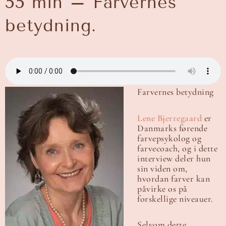
55 min – Farvernes
betydning.
Farvernes betydning
Lene Bjerregaard
er
Danmarks førende
farvepsykolog og
farvecoach, og i dette
interview deler hun
sin viden om,
hvordan farver kan
påvirke os på
forskellige niveauer.
Selvom dette