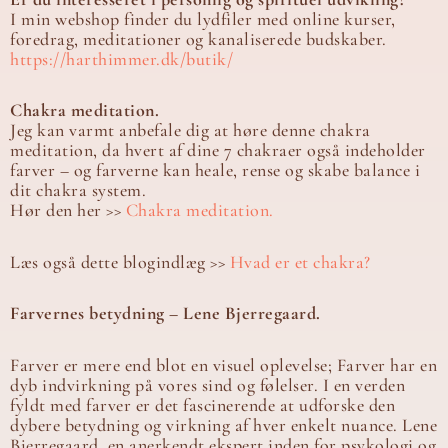
I min webshop finder du lydfiler med online kurser,
foredrag, meditationer og kanaliserede budskaber.
https://harthimmer.dk/butik/
Chakra meditation.
Jeg kan varmt anbefale dig at høre denne chakra
meditation, da hvert af dine 7 chakraer også indeholder
farver – og farverne kan heale, rense og skabe balance i
dit chakra system.
Hør den her >>
Chakra meditation.
Læs også dette blogindlæg >>
Hvad er et chakra?
Farvernes betydning – Lene Bjerregaard.
Farver er mere end blot en visuel oplevelse; Farver har en
dyb indvirkning på vores sind og følelser. I en verden
fyldt med farver er det fascinerende at udforske den
dybere betydning og virkning af hver enkelt nuance. Lene
Bjerregaard, en anerkendt ekspert inden for psykologi og