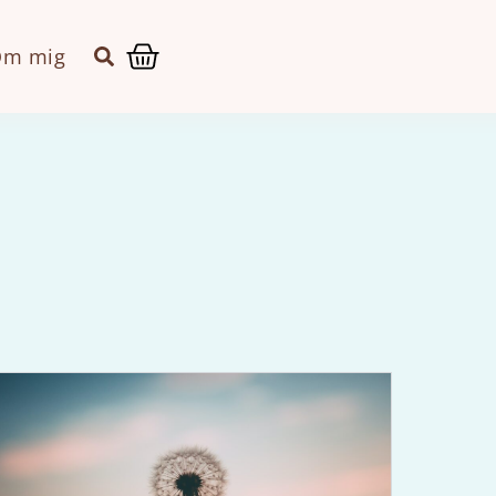
Kurv
m mig