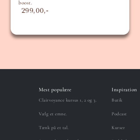
boost.
299,00
Mest populære
Inspiration
Clairvoyance kursus 1, 2 og 3.
Butik
Vælg et emne.
Podcast
Tænk på et tal.
Kurser