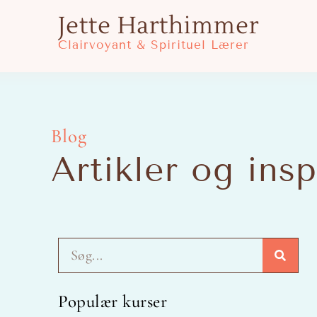
Gå
Jette Harthimmer
til
Clairvoyant & Spirituel Lærer
indholdet
Blog
Artikler og insp
Søg
Populær kurser