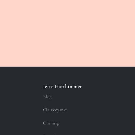
Jette Harthimmer
Blog
Clairvoyance
Om mig