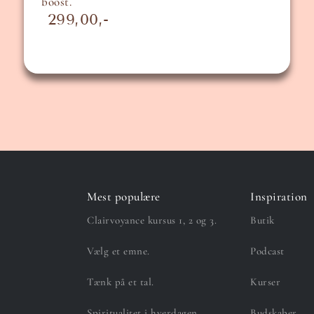
boost.
299,00
Mest populære
Inspiration
Clairvoyance kursus 1, 2 og 3.
Butik
Vælg et emne.
Podcast
Tænk på et tal.
Kurser
Spiritualitet i hverdagen.
Budskaber