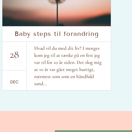
Baby steps til forandring
Hvad vil du med dit liv? I morges
28
kom jeg til at tænke på en fest jeg
var til for 10 år siden. Det slog mig
at 10 år var gået meget hurtigt,
nærmest som som en håndfuld
DEC
sand...