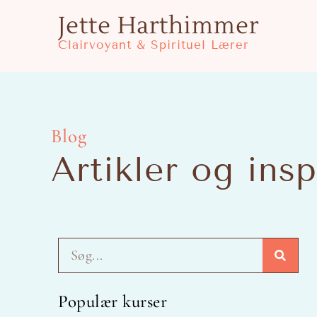
Gå
Jette Harthimmer
til
Clairvoyant & Spirituel Lærer
indholdet
Blog
Artikler og insp
Søg
Populær kurser