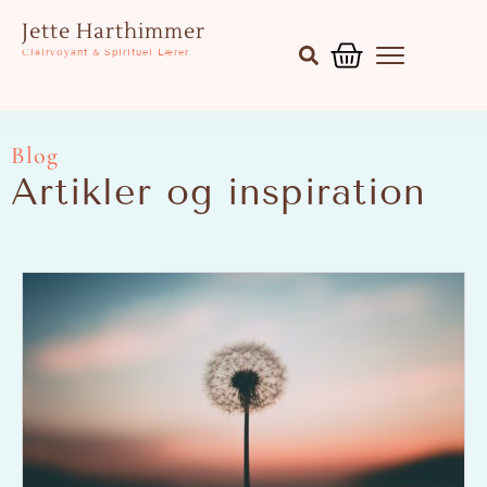
Gå
Kurv
Jette Harthimmer
til
Clairvoyant & Spirituel Lærer
indholdet
Blog
Artikler og inspiration