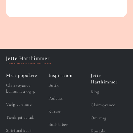
Jette Harthimmer
CLAIRVOYANT & SPIRITUEL LÆRER
Mest populære
Inspiration
Jette
Harthimmer
Clairvoyance
Butik
kursus 1, 2 og 3.
Blog
Podcast
Vælg et emne.
Clairvoyance
Kurser
Tænk på et tal.
Om mig
Budskaber
Spiritualitet i
Kontakt