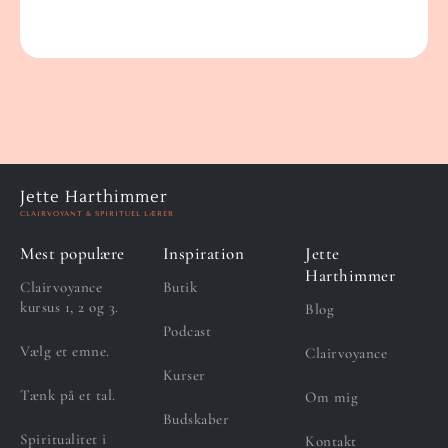
Jette Harthimmer
CLAIRVOYANT & SPIRITUEL LÆRER
Mest populære
Inspiration
Jette
Harthimmer
Clairvoyance
Butik
kursus 1, 2 og 3.
Blog
Podcast
Vælg et emne.
Clairvoyance
Kurser
Tænk på et tal.
Om mig
Budskaber
Spiritualitet i
Kontakt