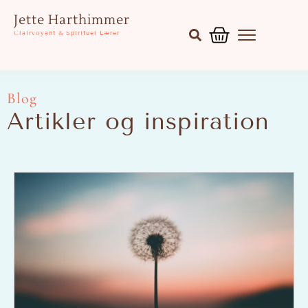
Gå
Kurv
Jette Harthimmer
til
Clairvoyant & Spirituel Lærer
indholdet
Blog
Artikler og inspiration