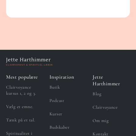
Jette Harthimmer
CLAIRVOYANT & SPIRITUEL LÆRER
Mest populære
Inspiration
Jette
Harthimmer
Clairvoyance
Butik
kursus 1, 2 og 3.
Blog
Podcast
Vælg et emne.
Clairvoyance
Kurser
Tænk på et tal.
Om mig
Budskaber
Spiritualitet i
Kontakt