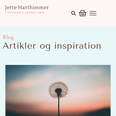
Gå
Kurv
Jette Harthimmer
til
Clairvoyant & Spirituel Lærer
indholdet
Blog
Artikler og inspiration