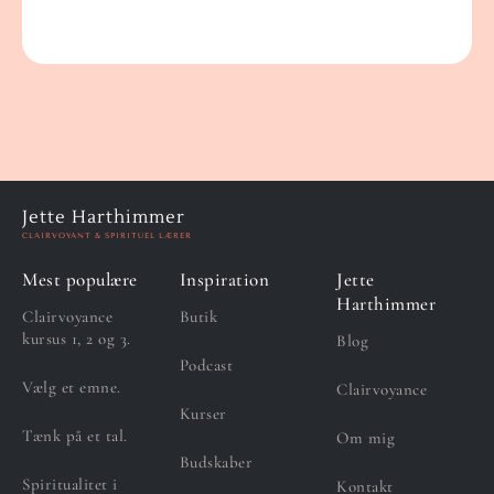
Jette Harthimmer
CLAIRVOYANT & SPIRITUEL LÆRER
Mest populære
Inspiration
Jette
Harthimmer
Clairvoyance
Butik
kursus 1, 2 og 3.
Blog
Podcast
Vælg et emne.
Clairvoyance
Kurser
Tænk på et tal.
Om mig
Budskaber
Spiritualitet i
Kontakt