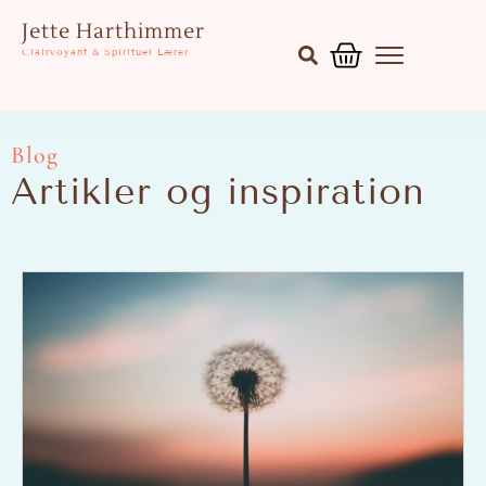
Gå
Kurv
Jette Harthimmer
til
Clairvoyant & Spirituel Lærer
indholdet
Blog
Artikler og inspiration