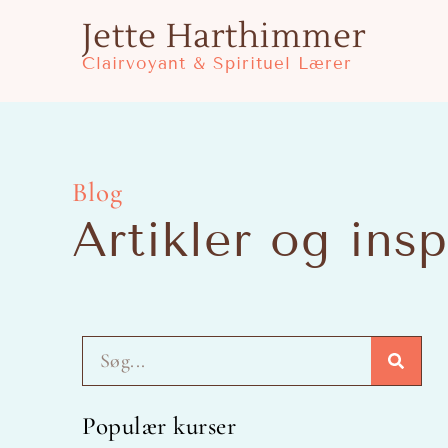
Gå
Jette Harthimmer
til
Clairvoyant & Spirituel Lærer
indholdet
Blog
Artikler og insp
Søg
Populær kurser