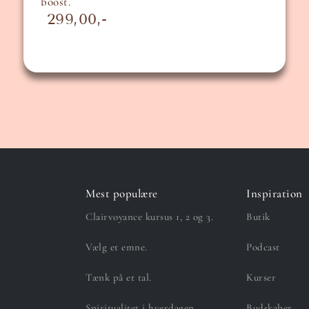
boost.
299,00
Mest populære
Inspiration
Clairvoyance kursus 1, 2 og 3.
Butik
Vælg et emne.
Podcast
Tænk på et tal.
Kurser
Spiritualitet i hverdagen.
Budskaber