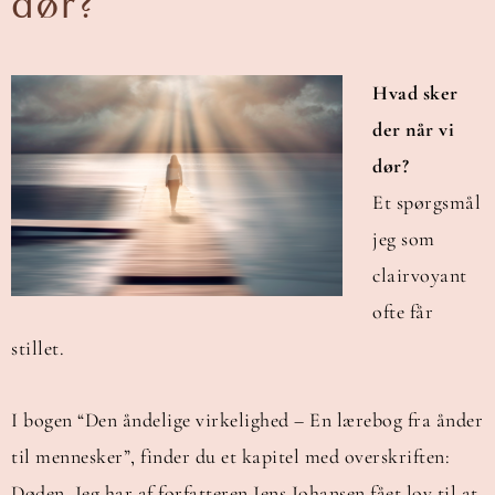
dør?
Hvad sker
der når vi
dør?
Et spørgsmål
jeg som
clairvoyant
ofte får
stillet.
I bogen “Den åndelige virkelighed – En lærebog fra ånder
til mennesker”, finder du et kapitel med overskriften:
Døden. Jeg har af forfatteren Jens Johansen fået lov til at