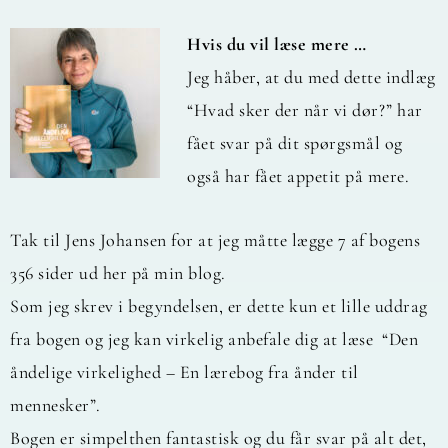
Hvis du vil læse mere …
Jeg håber, at du med dette indlæg
“Hvad sker der når vi dør?” har
fået svar på dit spørgsmål og
også har fået appetit på mere.
Tak til Jens Johansen for at jeg måtte lægge 7 af bogens
356 sider ud her på min blog.
Som jeg skrev i begyndelsen, er dette kun et lille uddrag
fra bogen og jeg kan virkelig anbefale dig at læse “Den
åndelige virkelighed – En lærebog fra ånder til
mennesker”.
Bogen er simpelthen fantastisk og du får svar på alt det,