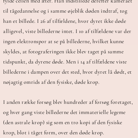
fylde cellen med æter. Han indstillede derefter kameraet
til tågedannelse og i samme øjeblik døden indtraf, tog
han et billede. I 26 af tilfældene, hvor dyret ikke døde
alligevel, viste billederne intet. I 10 af tilfældene var der
ingen elektronspor at se på billederne, hvilket kunne
skyldes, at fotograferingen ikke blev taget på samme
tidspunkt, da dyrene døde. Men i 14 af tilfældene viste
billederne i dampen over det sted, hvor dyret lå dødt, et
nøjagtig omrids af den fysiske, døde krop.
I anden række forsøg blev hundreder af forsøg foretaget,
og hver gang viste billederne det immaterielle legeme
(den astrale krop) sig som en tro kopi af den fysiske
krop, blot i tåget form, over den døde krop.