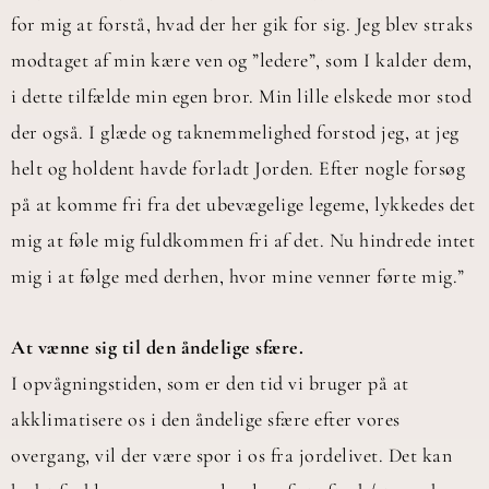
for mig at forstå, hvad der her gik for sig. Jeg blev straks
modtaget af min kære ven og ”ledere”, som I kalder dem,
i dette tilfælde min egen bror. Min lille elskede mor stod
der også. I glæde og taknemmelighed forstod jeg, at jeg
helt og holdent havde forladt Jorden. Efter nogle forsøg
på at komme fri fra det ubevægelige legeme, lykkedes det
mig at føle mig fuldkommen fri af det. Nu hindrede intet
mig i at følge med derhen, hvor mine venner førte mig.”
At vænne sig til den åndelige sfære.
I opvågningstiden, som er den tid vi bruger på at
akklimatisere os i den åndelige sfære efter vores
overgang, vil der være spor i os fra jordelivet. Det kan