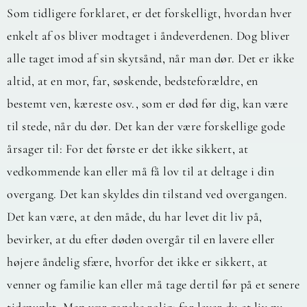
Som tidligere forklaret, er det forskelligt, hvordan hver
enkelt af os bliver modtaget i åndeverdenen. Dog bliver
alle taget imod af sin skytsånd, når man dør. Det er ikke
altid, at en mor, far, søskende, bedsteforældre, en
bestemt ven, kæreste osv., som er død før dig, kan være
til stede, når du dør. Det kan der være forskellige gode
årsager til: For det første er det ikke sikkert, at
vedkommende kan eller må få lov til at deltage i din
overgang. Det kan skyldes din tilstand ved overgangen.
Det kan være, at den måde, du har levet dit liv på,
bevirker, at du efter døden overgår til en lavere eller
højere åndelig sfære, hvorfor det ikke er sikkert, at
venner og familie kan eller må tage dertil før på et senere
tidspunkt. Men vær ganske rolig; for lever du et liv nu,