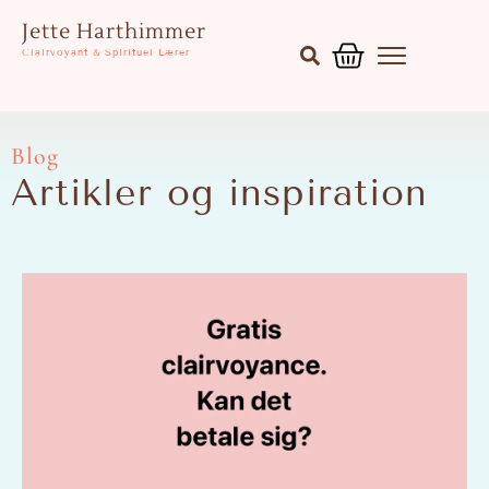
Gå
Kurv
Jette Harthimmer
til
Clairvoyant & Spirituel Lærer
indholdet
Blog
Artikler og inspiration