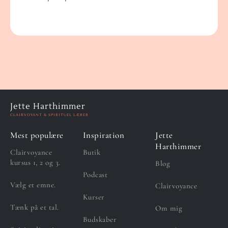
Jette Harthimmer
CLAIRVOYANT & SPIRITUEL LÆRER
Mest populære
Inspiration
Jette
Harthimmer
Clairvoyance
Butik
kursus 1, 2 og 3.
Blog
Podcast
Vælg et emne.
Clairvoyance
Kurser
Tænk på et tal.
Om mig
Budskaber