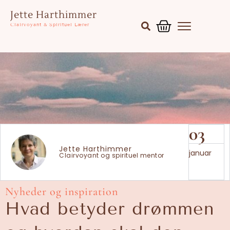
Gå
Kurv
Jette Harthimmer
til
Clairvoyant & Spirituel Lærer
indholdet
03
Jette Harthimmer
januar
Clairvoyant og spirituel mentor
Nyheder og inspiration
Hvad betyder drømmen