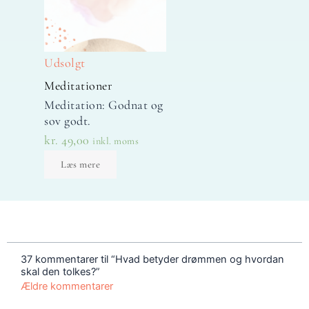
Udsolgt
Meditationer
Meditation: Godnat og
sov godt.
kr.
49,00
inkl. moms
Læs mere
Nye
Nye
kommentarer
kommentarer
37 kommentarer til “Hvad betyder drømmen og hvordan
skal den tolkes?”
Ældre kommentarer