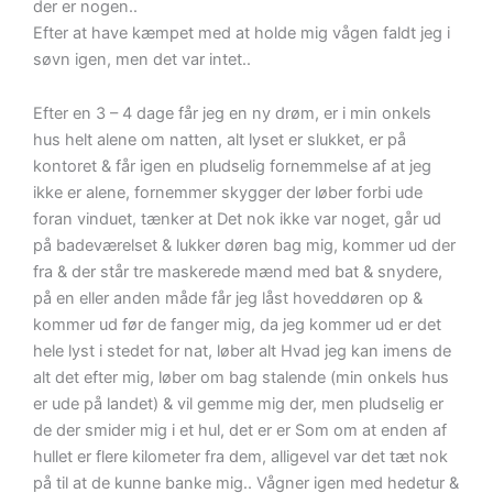
der er nogen..
Efter at have kæmpet med at holde mig vågen faldt jeg i
søvn igen, men det var intet..
Efter en 3 – 4 dage får jeg en ny drøm, er i min onkels
hus helt alene om natten, alt lyset er slukket, er på
kontoret & får igen en pludselig fornemmelse af at jeg
ikke er alene, fornemmer skygger der løber forbi ude
foran vinduet, tænker at Det nok ikke var noget, går ud
på badeværelset & lukker døren bag mig, kommer ud der
fra & der står tre maskerede mænd med bat & snydere,
på en eller anden måde får jeg låst hoveddøren op &
kommer ud før de fanger mig, da jeg kommer ud er det
hele lyst i stedet for nat, løber alt Hvad jeg kan imens de
alt det efter mig, løber om bag stalende (min onkels hus
er ude på landet) & vil gemme mig der, men pludselig er
de der smider mig i et hul, det er er Som om at enden af
hullet er flere kilometer fra dem, alligevel var det tæt nok
på til at de kunne banke mig.. Vågner igen med hedetur &