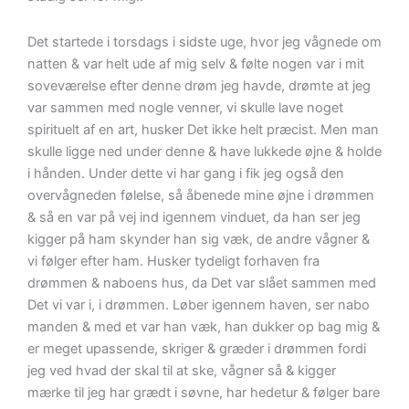
Det startede i torsdags i sidste uge, hvor jeg vågnede om
natten & var helt ude af mig selv & følte nogen var i mit
soveværelse efter denne drøm jeg havde, drømte at jeg
var sammen med nogle venner, vi skulle lave noget
spirituelt af en art, husker Det ikke helt præcist. Men man
skulle ligge ned under denne & have lukkede øjne & holde
i hånden. Under dette vi har gang i fik jeg også den
overvågneden følelse, så åbenede mine øjne i drømmen
& så en var på vej ind igennem vinduet, da han ser jeg
kigger på ham skynder han sig væk, de andre vågner &
vi følger efter ham. Husker tydeligt forhaven fra
drømmen & naboens hus, da Det var slået sammen med
Det vi var i, i drømmen. Løber igennem haven, ser nabo
manden & med et var han væk, han dukker op bag mig &
er meget upassende, skriger & græder i drømmen fordi
jeg ved hvad der skal til at ske, vågner så & kigger
mærke til jeg har grædt i søvne, har hedetur & følger bare