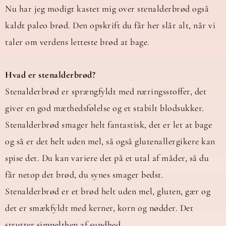
Nu har jeg modigt kastet mig over stenalderbrød også
kaldt paleo brød. Den opskrift du får her slår alt, når vi
taler om verdens letteste brød at bage.
Hvad er stenalderbrød?
Stenalderbrød er sprængfyldt med næringsstoffer, det
giver en god mæthedsfølelse og et stabilt blodsukker.
Stenalderbrød smager helt fantastisk, det er let at bage
og så er det helt uden mel, så også glutenallergikere kan
spise det. Du kan variere det på et utal af måder, så du
får netop det brød, du synes smager bedst.
Stenalderbrød er et brød helt uden mel, gluten, gær og
det er smækfyldt med kerner, korn og nødder. Det
strutter simpelthen af sundhed.