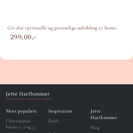
Giv din spirituelle og personlige udvikling et boost.
299,00
Jette Harthimmer
CLAIRVOYANT & SPIRITUEL LÆRER
Mest populære
Inspiration
Jette
Harthimmer
Clairvoyance
Butik
kursus 1, 2 og 3.
Blog