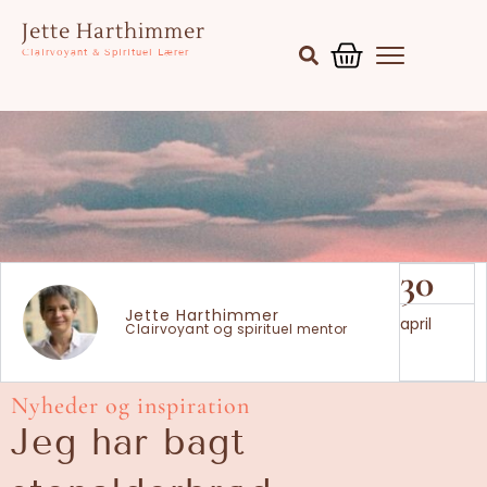
Gå
Kurv
Jette Harthimmer
til
Clairvoyant & Spirituel Lærer
indholdet
30
Jette Harthimmer
april
Clairvoyant og spirituel mentor
Nyheder og inspiration
Jeg har bagt