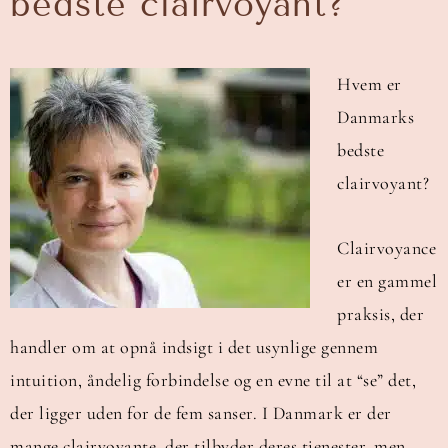
bedste clairvoyant?
Hvem er
Danmarks
bedste
clairvoyant?
Clairvoyance
er en gammel
praksis, der
handler om at opnå indsigt i det usynlige gennem
intuition, åndelig forbindelse og en evne til at “se” det,
der ligger uden for de fem sanser. I Danmark er der
mange clairvoyante, der tilbyder deres tjenester, men