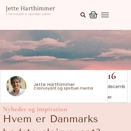
Gå
Kurv
Jette Harthimmer
til
Clairvoyant & Spirituel Lærer
indholdet
16
Jette Harthimmer
decemb
Clairvoyant og spirituel mentor
er
Nyheder og inspiration
Hvem er Danmarks