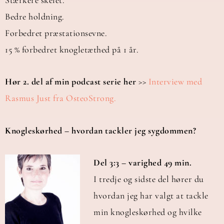
Bedre holdning.
Forbedret præstationsevne.
15 % forbedret knogletæthed på 1 år.
Hør 2. del af min podcast serie her
>>
Interview med
Rasmus Just fra OsteoStrong.
Knogleskørhed – hvordan tackler jeg sygdommen?
Del 3:3 – varighed 49 min.
I tredje og sidste del hører du
hvordan jeg har valgt at tackle
min knogleskørhed og hvilke