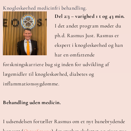
Knogleskørhed medicinfri behandling.
Del 2:3 – varighed 1 t og 43 min.
I det andet program møder du
ph.d. Rasmus Just. Rasmus er
ekspert i knogleskørhed og han
har en omfattende
forskningskarriere bag sig inden for udvikling af
lægemidler til knogleskørhed, diabetes og
inflammationssygdomme.
Behandling uden medicin.
I udsendelsen fortæller Rasmus om et nyt banebrydende
koncept (
OsteoStrong
) der styrker skelettet og giver nye