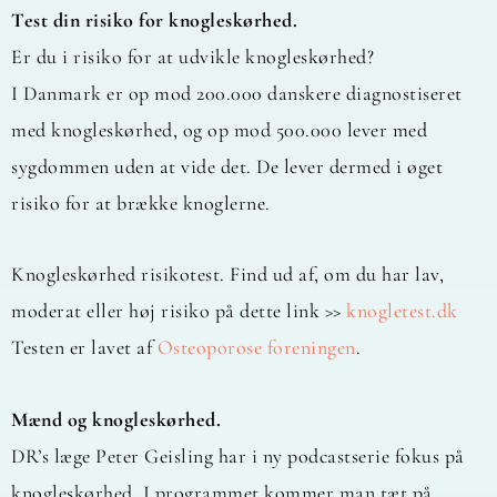
Test din risiko for knogleskørhed.
Er du i risiko for at udvikle knogleskørhed?
I Danmark er op mod 200.000 danskere diagnostiseret
med knogleskørhed, og op mod 500.000 lever med
sygdommen uden at vide det. De lever dermed i øget
risiko for at brække knoglerne.
Knogleskørhed risikotest. Find ud af, om du har lav,
moderat eller høj risiko på dette link >>
knogletest.dk
Testen er lavet af
Osteoporose foreningen
.
Mænd og knogleskørhed.
DR’s læge Peter Geisling har i ny podcastserie fokus på
knogleskørhed. I programmet kommer man tæt på