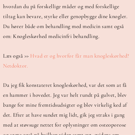
hvordan du på forskellige måder og med forskellige
tiltag kan bevare, styrke eller genopbygge dine knogler.
Du hører både om behandling med medicin samt også
om: Knogleskørhed medicinfri behandling.
Læs også >>
Hvad er og hvorfor får man knogleskørhed?
Netdoktor.
Da jeg fik konstateret knogleskørhed, var det som at få
en hammer i hovedet. Jeg var helt rundt på gulvet, blev
bange for mine fremtidsudsigter og blev virkelig ked af
det. Efter at have sundet mig lidt, gik jeg straks i gang
med at støvsuge nettet for oplysninger om osteoporose
og søgte også på hvilken viden samt evt. evidens om