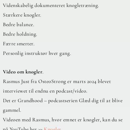
Videnskabelig dokumenteret knogletræning.
Stærkere knogler.
Bedre balance.
Bedre holdning.
Færre smerter.
Personlig instruktør hver gang.
Video om knogler
.
Rasmus Just fra OsteoStrong er marts 2024 blevet
interviewet til endnu en podcast/video.
Det er Grandhood – podcastserien Glæd dig til at blive
gammel.
Videoen med Rasmus, hvor emnet er knogler, kan du se
på YouTube her >>
Knogler
.