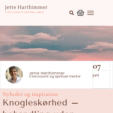
Gå
Kurv
Jette Harthimmer
til
Clairvoyant & Spirituel Lærer
indholdet
07
Jette Harthimmer
juni
Clairvoyant og spirituel mentor
Nyheder og inspiration
Knogleskørhed –