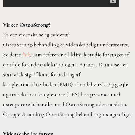
Virker OsteoStrong?
Er der videnskabelig evidens?
OsteoStrong-behandling er videnskabeligt understøttet.
Se dette
link
, som refererer til klinisk studie foretaget af
en af de førende endokrinologer i Europa. Data viser en
statistisk signifikant forbedring af
knoglemineraltætheden (BMD) i lændehvirvler/rygsøjle
og trabekulært knoglescore (TBS) hos personer med
osteoporose behandlet med OsteoStrong uden medicin.
Gruppe A modtog OsteoStrong behandling 1 x ugentligt.
Videnskabelige forsøg.