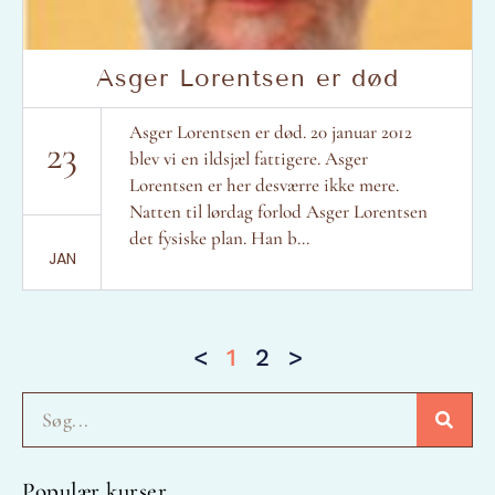
Asger Lorentsen er død
Asger Lorentsen er død. 20 januar 2012
23
blev vi en ildsjæl fattigere. Asger
Lorentsen er her desværre ikke mere.
Natten til lørdag forlod Asger Lorentsen
det fysiske plan. Han b...
JAN
<
1
2
>
Søg
Populær kurser