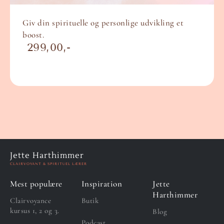
Giv din spirituelle og personlige udvikling et
boost.
299,00
Jette Harthimmer
CLAIRVOYANT & SPIRITUEL LÆRER
Mest populære
Inspiration
Jette
Harthimmer
Clairvoyance
Butik
kursus 1, 2 og 3.
Blog
Podcast