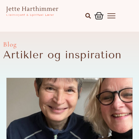
Gå
Kurv
Jette Harthimmer
til
Clairvoyant & Spirituel Lærer
indholdet
Blog
Artikler og inspiration
Side
Side