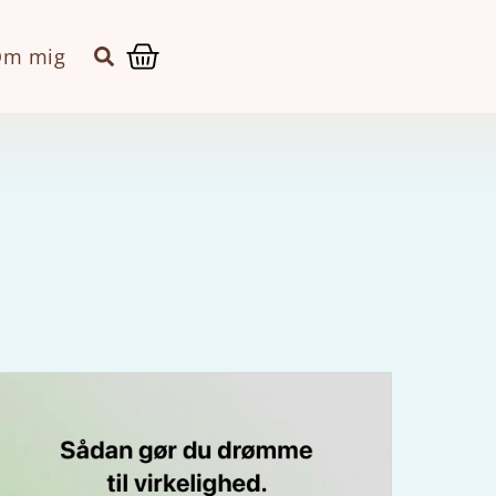
Kurv
m mig
Side