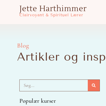
Gå
Jette Harthimmer
til
Clairvoyant & Spirituel Lærer
indholdet
Blog
Artikler og insp
Søg
Populær kurser