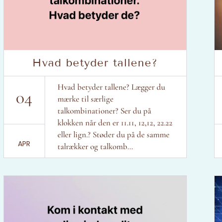
Hvad betyder tallene?
Hvad betyder tallene? Lægger du
04
mærke til særlige
talkombinationer? Ser du på
klokken når den er 11.11, 12,12, 22.22
eller lign.? Støder du på de samme
APR
talrækker og talkomb...