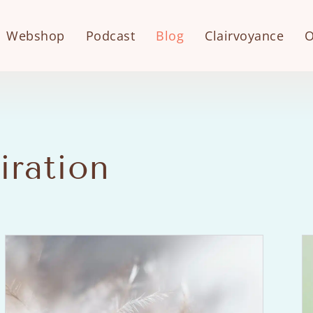
Webshop
Podcast
Blog
Clairvoyance
O
iration
Side
Side
Side
Side