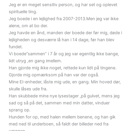
Jeg er en meget sensitiv person, og har set og oplevet
spirituelle ting.
Jeg boede i en lejlighed fra 2007-2013.Men jeg var ikke
alene, om at bo der.
Jeg havde en ånd, manden der boede der før mig, døde i
lejligheden og desværre lå han i 14 dage, før han blev
fundet.
Vi boede”sammen” i 7 år og jeg var egentlig ikke bange,
lidt utryg ,en gang imellem.
Han gjorde mig ikke noget, rettede kun lidt på tingene.
Gjorde mig opmærksom på han var der også.
Mine El-enheder, låste mig ude, en gang. Min hoved dør,
skulle låses ude fra.
Han skubbede mine nye lysestager ,på gulvet, mens jeg
sad og så på det, sammen med min datter, vinduer
sprang op.
Hunden for op, med halen mellem benene, og han gik
med ned til underboen, så faldt der billeder ned fra
væggen.