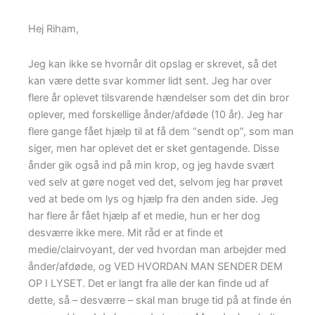
Hej Riham,
Jeg kan ikke se hvornår dit opslag er skrevet, så det
kan være dette svar kommer lidt sent. Jeg har over
flere år oplevet tilsvarende hændelser som det din bror
oplever, med forskellige ånder/afdøde (10 år). Jeg har
flere gange fået hjælp til at få dem “sendt op”, som man
siger, men har oplevet det er sket gentagende. Disse
ånder gik også ind på min krop, og jeg havde svært
ved selv at gøre noget ved det, selvom jeg har prøvet
ved at bede om lys og hjælp fra den anden side. Jeg
har flere år fået hjælp af et medie, hun er her dog
desværre ikke mere. Mit råd er at finde et
medie/clairvoyant, der ved hvordan man arbejder med
ånder/afdøde, og VED HVORDAN MAN SENDER DEM
OP I LYSET. Det er langt fra alle der kan finde ud af
dette, så – desværre – skal man bruge tid på at finde én