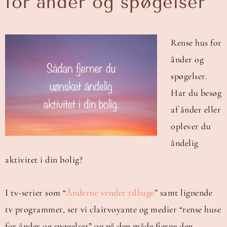
for ånder og spøgelser
Rense hus for
ånder og
spøgelser.
Har du besøg
af ånder eller
oplever du
åndelig
aktivitet i din bolig?
I tv-serier som “
Ånderne vender tilbage
” samt lignende
tv programmer, ser vi clairvoyante og medier “rense huse
for ånder og spøgelser” og på den måde fjerne den