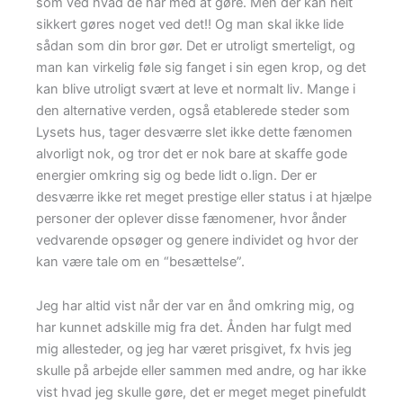
som ved hvad de har med at gøre. Men der kan helt
sikkert gøres noget ved det!! Og man skal ikke lide
sådan som din bror gør. Det er utroligt smerteligt, og
man kan virkelig føle sig fanget i sin egen krop, og det
kan blive utroligt svært at leve et normalt liv. Mange i
den alternative verden, også etablerede steder som
Lysets hus, tager desværre slet ikke dette fænomen
alvorligt nok, og tror det er nok bare at skaffe gode
energier omkring sig og bede lidt o.lign. Der er
desværre ikke ret meget prestige eller status i at hjælpe
personer der oplever disse fænomener, hvor ånder
vedvarende opsøger og genere individet og hvor der
kan være tale om en “besættelse”.
Jeg har altid vist når der var en ånd omkring mig, og
har kunnet adskille mig fra det. Ånden har fulgt med
mig allesteder, og jeg har været prisgivet, fx hvis jeg
skulle på arbejde eller sammen med andre, og har ikke
vist hvad jeg skulle gøre, det er meget meget pinefuldt