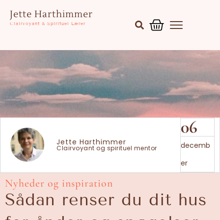
Gå
Kurv
Jette Harthimmer
til
Clairvoyant & Spirituel Lærer
indholdet
06
Jette Harthimmer
decemb
Clairvoyant og spirituel mentor
er
Nyheder og inspiration
Sådan renser du dit hus