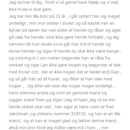
Jeg skriver til dig , fordi vi vil gerne have hjælp og vi ved
ikke hvad vi skal gøre.
Jeg har min lille bror på 22 år , i går opført han sig meget
underligt , min mor sidder i stolen og så kastet han en
lighter på døren der ved siden af hende og råber og siger
gå væk fra hende i skal ikke gøre hende fortræd , og leg
sernere når hun skulle sove går han ind til hende og
dyner hender og siger til hende du skal ikke være bange ,
og omkring kl 1 om natten begynder han at råbe fra
vinduet og sige i jan ikke gøre nogen og begynder at tale
med Koran ord , der er ikke nogen det er beder end Gud ,
og så går han ud af huset , og råber at han taler med
nogen , . Og efter eet sker der noget meget underligt ,
hans stemme andre sig som en gammel mand og
ryggen buket frem pg siger (Jeg vil hjem, jeg vil se min
famile skibet skal ned , han siger at hans navn er fred
Jakobsen ,og skibens nummer 329132, og han er en lille
mand , og at han er meget glad og takker denne mand ,
altså min bror fordi jeg måtte være ind i ham , , min