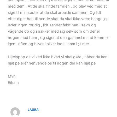
han hjem , med sten og træ og siger at han er kommet af
med dem . At de skal finde familien , og blev ved med at
sige til min søster at de skal arbejde sammen. Og lidt
efter diger han til hende skat du skal ikke være bange jeg
lader ingen rør dig , lidt sender faldt han i søvn og
vågende op og snakker med sig selv som om der er
nogen med ham , og siger at den gammel mand kommer
igen i aften og bliver i bliver inde i ham i ; timer .
Hjælpppp os vi ved ikke hvad vi skal gøre , håber du kan
hjælpe eller henvende os til nogen der kan hjælpe
Mvh
Riham
LAURA