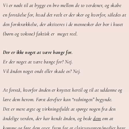
Vi
er nødt til at
bygge
en
bro
mellem
de
to
verdener
,
og skabe
en
forståelse for, hvad
det reelt er der
sker
og hvorfor,
således at
den forskrækkelse
,
der
aktiveres
i
de mennesker
der bor
i huset
(børn
og
voksne
)
faktisk er
meget
reel
.
Der er ikke noget at være bange for.
Er der noget at være bange for? Nej.
Vil ånden noget ondt eller skade os? Nej.
At forstå, hvorfor
ånd
en er knyttet hertil
og til at uddanne og
lære dem herom. Først derefter kan “redningen” begynde.
Det er
mere
ægte
og virkningsfuldt
at spørge
nogen
fra
den
åndelige verden
, der
har
kendt
ånden
,
og bede
dem
om at
komme og
føre
dem
over
,
frem for
at clairvoyanten/mediet bare