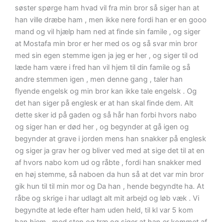
søster spørge ham hvad vil fra min bror så siger han at
han ville dræbe ham , men ikke nere fordi han er en gooo
mand og vil hjælp ham ned at finde sin famile , og siger
at Mostafa min bror er her med os og så svar min bror
med sin egen stemme igen ja jeg er her , og siger til od
læde ham være i fred han vil hjem til din famile og så
andre stemmen igen , men denne gang , taler han
flyende engelsk og min bror kan ikke tale engelsk . Og
det han siger på englesk er at han skal finde dem. Alt
dette sker id på gaden og så hår han forbi hvors nabo
og siger han er død her , og begynder at gå igen og
begynder at grave i jorden mens han snakker på englesk
og siger ja grav her og bliver ved med at sige det til at en
af hvors nabo kom ud og råbte , fordi han snakker med
en høj stemme, så naboen da hun så at det var min bror
gik hun til til min mor og Da han , hende begyndte ha. At
råbe og skrige i har udlagt alt mit arbejd og løb væk . Vi
begyndte at lede efter ham uden held, til kl var 5 kom